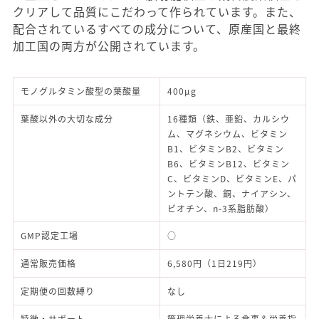
クリアして品質にこだわって作られています。また、
配合されているすべての成分について、原産国と最終
加工国の両方が公開されています。
モノグルタミン酸型の葉酸量
400μg
葉酸以外の大切な成分
16種類（鉄、亜鉛、カルシウ
ム、マグネシウム、ビタミン
B1、ビタミンB2、ビタミン
B6、ビタミンB12、ビタミン
C、ビタミンD、ビタミンE、パ
ントテン酸、銅、ナイアシン、
ビオチン、n-3系脂肪酸）
GMP認定工場
○
通常販売価格
6,580円（1日219円）
定期便の回数縛り
なし
特徴・サポート
管理栄養士による食事＆栄養指