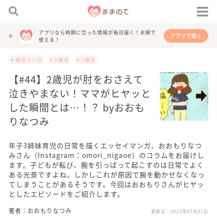
アプリなら時期に合った情報が毎日届く！夫婦で
アプリで開く
使える！
# 育児マンガ
# 0歳児
# 1歳児
【#44】2歳児が肘をおさえて
泣きやまない！ママがヒヤッと
した瞬間とは…！？ byおおも
りなつみ
年子3姉妹育児の日常を描くエッセイマンガ、おおもりなつ
みさん（Instagram：omori_nigaoe）のコラムをお届けし
ます。子どもが転び、腕を引っぱって起こすのは日常でよく
ある光景ですよね。しかしこれが原因で腕を動かせなくなっ
てしまうことがあるそうです。今回はおおもりさんがヒヤッ
としたエピソードをご紹介します。
著者：おおもりなつみ
更新日：
2023年07月31日