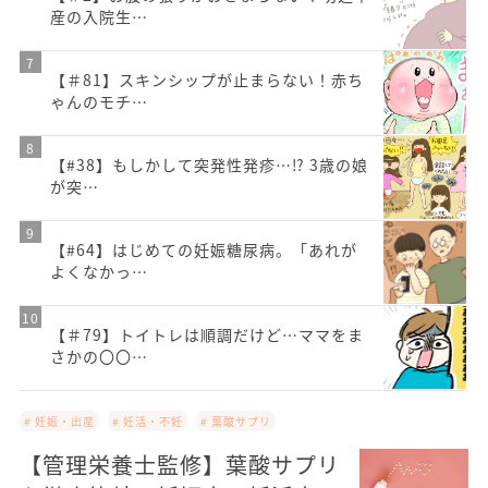
産の入院生…
【＃81】スキンシップが止まらない！赤ち
ゃんのモチ…
【#38】もしかして突発性発疹…⁉︎ 3歳の娘
が突…
【#64】はじめての妊娠糖尿病。「あれが
よくなかっ…
【＃79】トイトレは順調だけど…ママをま
さかの〇〇…
# 妊娠・出産
# 妊活・不妊
# 葉酸サプリ
【管理栄養士監修】葉酸サプリ