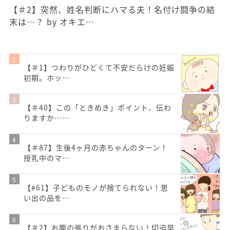
【＃2】突然、姓名判断にハマる夫！名付け闘争の結
末は…？ by オキエ…
【＃1】つわりがひどくて不安だらけの妊娠
初期。ホッ…
【＃40】この「ときめき」ポイント、伝わ
りますか……
【＃87】生後4ヶ月の赤ちゃんのターン！
授乳中のマ…
【#61】子どものモノが捨てられない！思
い出の品を…
【＃2】お腹の張りがおさまらない！切迫早