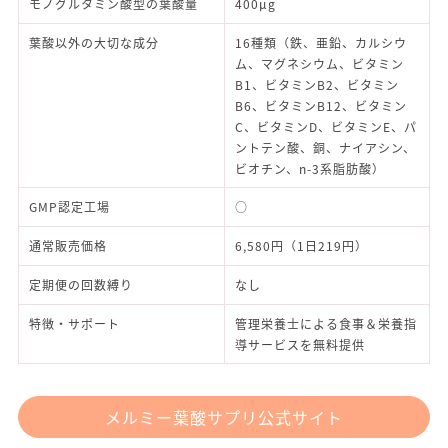
モノグルタミン酸型の葉酸量
400μg
葉酸以外の大切な成分
16種類（鉄、亜鉛、カルシウ
ム、マグネシウム、ビタミン
B1、ビタミンB2、ビタミン
B6、ビタミンB12、ビタミン
C、ビタミンD、ビタミンE、パ
ントテン酸、銅、ナイアシン、
ビオチン、n-3系脂肪酸）
GMP認定工場
○
通常販売価格
6,580円（1日219円）
定期便の回数縛り
なし
特徴・サポート
管理栄養士による食事＆栄養指
導サービスを無料提供
メルミー葉酸サプリ公式サイト