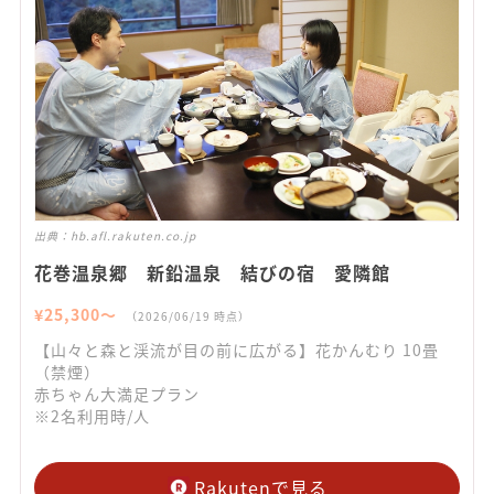
出典：
hb.afl.rakuten.co.jp
花巻温泉郷 新鉛温泉 結びの宿 愛隣館
¥
25,300
〜
（
2026/06/19
時点）
【山々と森と渓流が目の前に広がる】花かんむり 10畳
（禁煙）
赤ちゃん大満足プラン
※2名利用時/人
Rakutenで見る