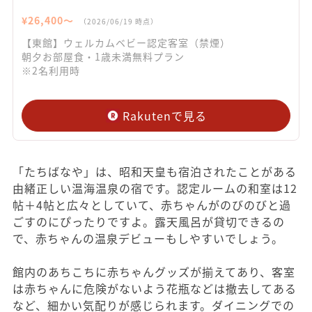
¥
26,400
〜
（
2026/06/19
時点）
【東館】ウェルカムベビー認定客室（禁煙）
朝夕お部屋食・1歳未満無料プラン
※2名利用時
Rakutenで見る
「たちばなや」は、昭和天皇も宿泊されたことがある
由緒正しい温海温泉の宿です。認定ルームの和室は12
帖＋4帖と広々としていて、赤ちゃんがのびのびと過
ごすのにぴったりですよ。露天風呂が貸切できるの
で、赤ちゃんの温泉デビューもしやすいでしょう。
館内のあちこちに赤ちゃんグッズが揃えてあり、客室
は赤ちゃんに危険がないよう花瓶などは撤去してある
など、細かい気配りが感じられます。ダイニングでの