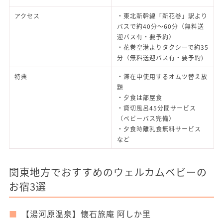
アクセス
・東北新幹線「新花巻」駅より
バスで約40分～60分（無料送
迎バス有・要予約）
・花巻空港よりタクシーで約35
分（無料送迎バス有・要予約)
特典
・滞在中使用するオムツ替え放
題
・夕食は部屋食
・貸切風呂45分間サービス
（ベビーバス完備）
・夕食時離乳食無料サービス
など
関東地方でおすすめのウェルカムベビーの
お宿3選
【湯河原温泉】懐石旅庵 阿しか里