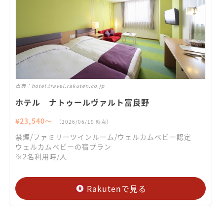
出典：
hotel.travel.rakuten.co.jp
ホテル ナトゥールヴァルト富良野
¥
23,540
〜
（
2026/06/19
時点）
禁煙/ファミリーツインルーム/ウェルカムベビー認定
ウェルカムベビーの宿プラン
※2名利用時/人
Rakutenで見る