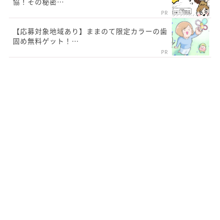
協！その秘密…
PR
【応募対象地域あり】ままのて限定カラーの歯
固め無料ゲット！…
PR