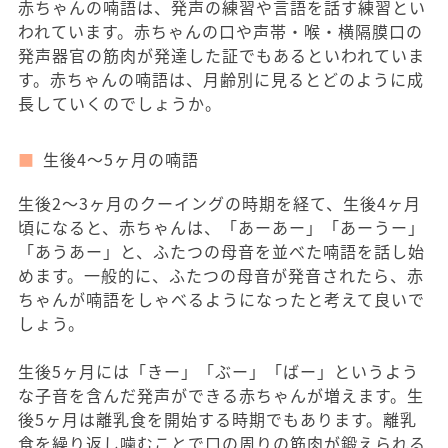
赤ちゃんの喃語は、発声の練習や言語を話す練習とい
われています。赤ちゃんの口や声帯・喉・横隔膜口の
発声器官の筋肉が発達した証でもあるといわれていま
す。赤ちゃんの喃語は、月齢別に見るとどのように成
長していくのでしょうか。
生後4～5ヶ月の喃語
生後2～3ヶ月のクーイングの時期を経て、生後4ヶ月
頃になると、赤ちゃんは、「あーあー」「あーうー」
「あうあー」と、ふたつの母音を並べた喃語を話し始
めます。一般的に、ふたつの母音が発音されたら、赤
ちゃんが喃語をしゃべるようになったと考えて良いで
しょう。
生後5ヶ月には「きー」「ぶー」「ばー」というよう
な子音を含んだ発声ができる赤ちゃんが増えます。生
後5ヶ月は離乳食を開始する時期でもあります。離乳
食を繰り返し噛むことで口の周りの筋肉が鍛えられる