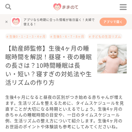
アプリなら時期に合った情報が毎日届く！夫婦で
アプリで開く
使える！
# 生後0・1・2・3・4ヶ月
# 生後5・6・7・8ヶ月
# 子どもの生活リズム
【助産師監修】生後4ヶ月の睡
眠時間を解説！昼寝・夜の睡眠
の長さは？10時間睡眠は長
い・短い？寝すぎの対処法や生
活リズムの作り方
生後4ヶ月になると昼夜の区別がつき始める赤ちゃんが増え
ます。生活リズムを整えるために、タイムスケジュールを見
直すことが大切になる時期といえるでしょう。生後4ヶ月の
赤ちゃんの睡眠時間の目安や、一日のタイムスケジュール
例、生活リズムの整え方について紹介します。生後4ヶ月の
お世話のポイントや体験談も参考にしてみてくださいね。