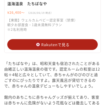
温海温泉 たちばなや
¥
26,400
〜
（
2026/06/19
時点）
【東館】ウェルカムベビー認定客室（禁煙）
朝夕お部屋食・1歳未満無料プラン
※2名利用時
Rakutenで見る
「たちばなや」は、昭和天皇も宿泊されたことがある
由緒正しい温海温泉の宿です。認定ルームの和室は12
帖＋4帖と広々としていて、赤ちゃんがのびのびと過
ごすのにぴったりですよ。露天風呂が貸切できるの
で、赤ちゃんの温泉デビューもしやすいでしょう。
館内のあちこちに赤ちゃんグッズが揃えてあり、客室
は赤ちゃんに危険がないよう花瓶などは撤去してある