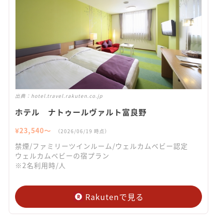
出典：
hotel.travel.rakuten.co.jp
ホテル ナトゥールヴァルト富良野
¥
23,540
〜
（
2026/06/19
時点）
禁煙/ファミリーツインルーム/ウェルカムベビー認定
ウェルカムベビーの宿プラン
※2名利用時/人
Rakutenで見る