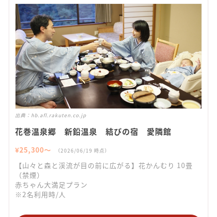
出典：
hb.afl.rakuten.co.jp
花巻温泉郷 新鉛温泉 結びの宿 愛隣館
¥
25,300
〜
（
2026/06/19
時点）
【山々と森と渓流が目の前に広がる】花かんむり 10畳
（禁煙）
赤ちゃん大満足プラン
※2名利用時/人