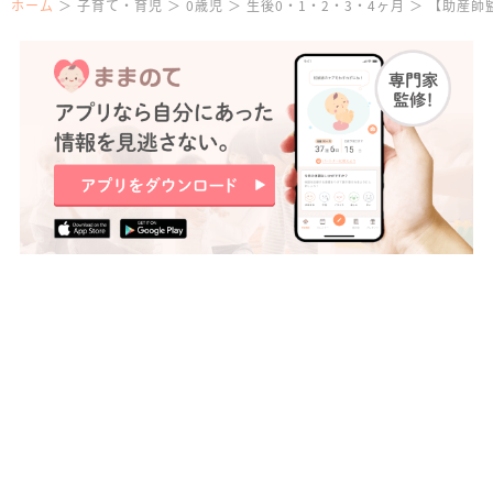
ホーム
子育て・育児
0歳児
生後0・1・2・3・4ヶ月
【助産師