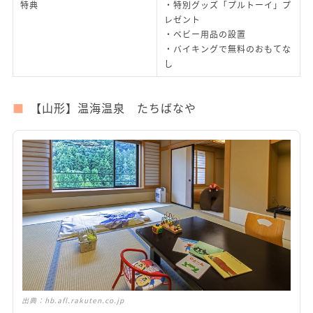
特典
・特別グッズ「プルトーイ」プ
レゼント
・ベビー用品の設置
・バイキングで無料のおもてな
し
【山形】温海温泉 たちばなや
出典：
hb.afl.rakuten.co.jp