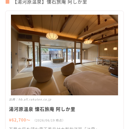
【湯河原温泉】懐石旅庵 阿しか里
出典：
hb.afl.rakuten.co.jp
湯河原温泉 懐石旅庵 阿しか里
¥
62,700
〜
（
2026/06/19
時点）
万葉の庭を望む露天風呂付大型和洋室「淡雪」