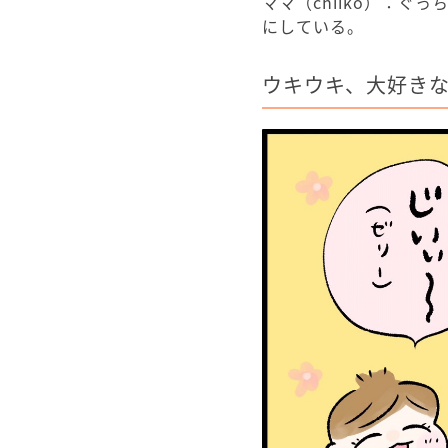
ママ（chiiko）：
にしている。
ウキウキ、大好き