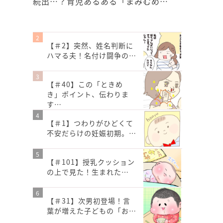
続出…？育児あるある「まみむめ…
【＃2】突然、姓名判断に
ハマる夫！名付け闘争の…
【＃40】この「ときめ
き」ポイント、伝わりま
す…
【＃1】つわりがひどくて
不安だらけの妊娠初期。…
【＃101】授乳クッション
の上で見た！生まれた…
【＃31】次男初登場！言
葉が増えた子どもの「お…