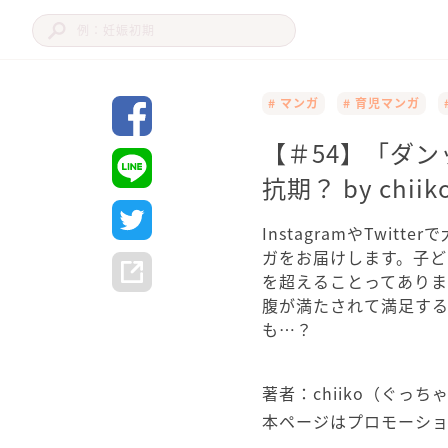
# マンガ
# 育児マンガ
【＃54】「ダ
抗期？ by ch
InstagramやTwit
ガをお届けします。子
を超えることってあり
腹が満たされて満足す
も…？
著者：chiiko（ぐっち
本ページはプロモーシ