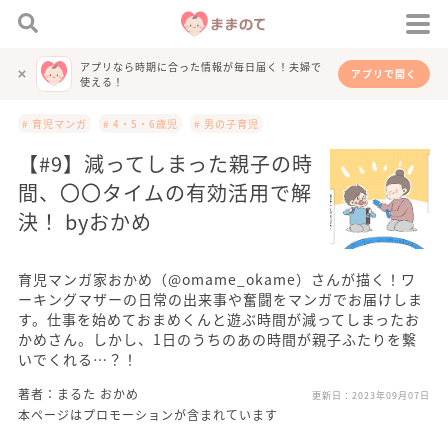
アプリなら時期に合った情報が毎日届く！夫婦で
アプリで開く
使える！
# 育児マンガ
# 4・5・6歳児
# 男の子育児
【#9】減ってしまった親子の時
間、〇〇タイムの有効活用で解
決！ byおかめ
育児マンガ家おかめ（@omame_okame）さんが描く！ワ
ーキングマザーの日常の出来事や奮闘をマンガでお届けしま
す。仕事を始めておまめくんと遊ぶ時間が減ってしまったお
かめさん。しかし、1日のうちのあの時間が親子ふたりを繋
いでくれる…？！
著者：まるた おかめ
更新日：
2023年09月07日
本ページはプロモーションが含まれています