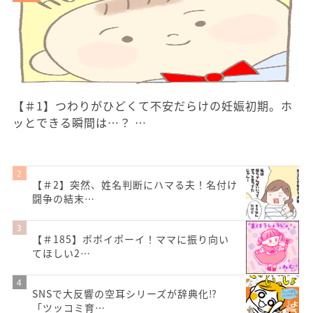
【＃1】つわりがひどくて不安だらけの妊娠初期。ホ
ッとできる瞬間は…？ …
【＃2】突然、姓名判断にハマる夫！名付け
闘争の結末…
【＃185】ポポイポーイ！ママに振り向い
てほしい2…
SNSで大反響の空耳シリーズが辞典化⁉
「ツッコミ育…