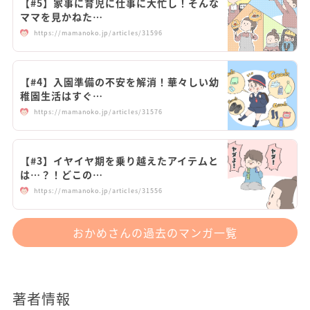
【#5】家事に育児に仕事に大忙し！そんな
ママを見かねた…
https://mamanoko.jp/articles/31596
【#4】入園準備の不安を解消！華々しい幼
稚園生活はすぐ…
https://mamanoko.jp/articles/31576
【#3】イヤイヤ期を乗り越えたアイテムと
は…？！どこの…
https://mamanoko.jp/articles/31556
おかめさんの過去のマンガ一覧
著者情報