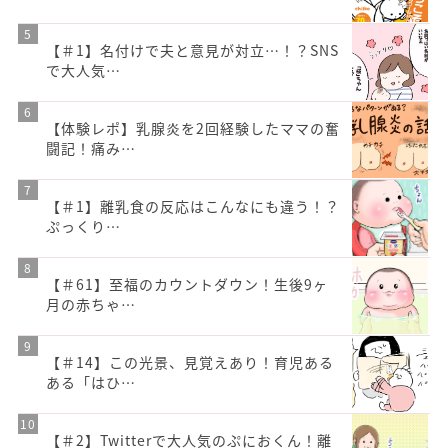
【＃1】名付けで夫と意見が対立…！？SNS
で大人気…
【体験レポ】乳腺炎を2回経験したママの奮
闘記！痛み…
【＃1】離乳食の反応はこんなにも違う！？
ぷっくり…
【＃61】至福のカウントダウン！生後9ヶ
月の赤ちゃ…
【＃14】この光景、見覚えあり！育児ある
ある「はひ…
【＃2】Twitterで大人気のぷにおくん！離