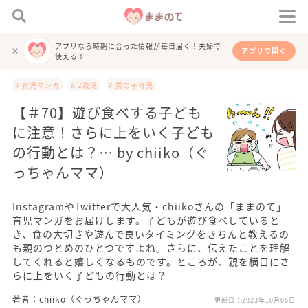
アプリなら時期に合った情報が毎日届く！夫婦で
アプリで開く
使える！
# 育児マンガ
# 2歳児
# 男の子育児
【＃70】遊び食べする子ども
に注意！さらに上をいく子ども
の行動とは？… by chiiko（ぐ
っちゃんママ）
InstagramやTwitterで大人気・chiikoさんの「ままのて」
育児マンガをお届けします。子どもが遊び食べしていると
き、食の大切さや遊んで良いタイミングをきちんと教えるの
も親のつとめのひとつですよね。さらに、伝えたことを理解
してくれると嬉しくなるものです。ところが、親を横目にさ
らに上をいく子どもの行動とは？
著者：chiiko（ぐっちゃんママ）
更新日：
2023年10月06日