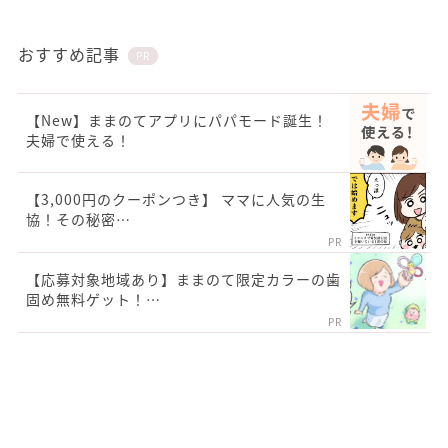
おすすめ記事
PR
【New】ままのてアプリにパパモード誕生！
夫婦で使える！
【3,000円のクーポンつき】 ママに人気の生
協！その秘密…
PR
【応募対象地域あり】ままのて限定カラーの歯
固め無料ゲット！…
PR