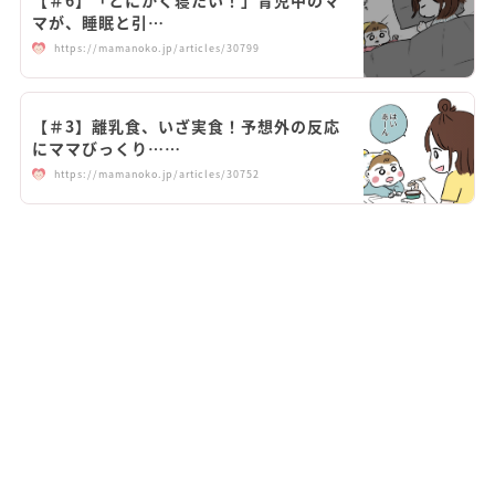
マが、睡眠と引…
https://mamanoko.jp/articles/30799
【＃3】離乳食、いざ実食！予想外の反応
にママびっくり……
https://mamanoko.jp/articles/30752