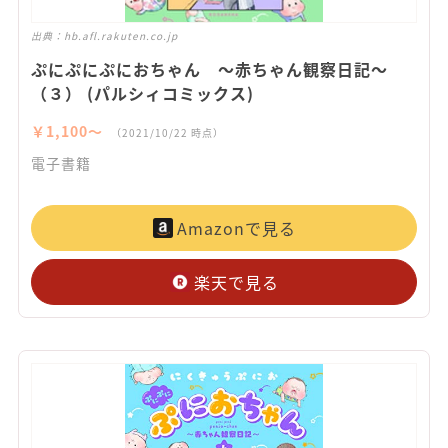
出典：
hb.afl.rakuten.co.jp
ぷにぷにぷにおちゃん ～赤ちゃん観察日記～
（３） (パルシィコミックス)
￥1,100〜
（2021/10/22 時点）
電子書籍
Amazonで見る
楽天で見る