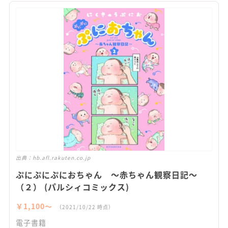
出典：
hb.afl.rakuten.co.jp
ぷにぷにぷにおちゃん ～赤ちゃん観察日記～
（２） (パルシィコミックス)
￥1,100〜
（2021/10/22 時点）
電子書籍