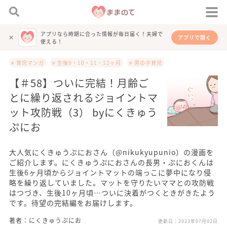
アプリなら時期に合った情報が毎日届く！夫婦で
アプリで開く
使える！
# 育児マンガ
# 生後9・10・11・12ヶ月
# 男の子育児
【＃58】ついに完結！月齢ご
とに繰り返されるジョイントマ
ット攻防戦（3） byにくきゅう
ぷにお
大人気にくきゅうぷにおさん（@nikukyupunio）の漫画を
ご紹介します。にくきゅうぷにおさんの長男・ぷにおくんは
生後6ヶ月頃からジョイントマットの端っこに夢中になり侵
略を繰り返していました。マットを守りたいママとの攻防戦
はつづき、生後10ヶ月頃…ついに決着がつくときがきたよう
です。待望の完結編をお届けします。
著者：にくきゅうぷにお
更新日：
2023年07月02日