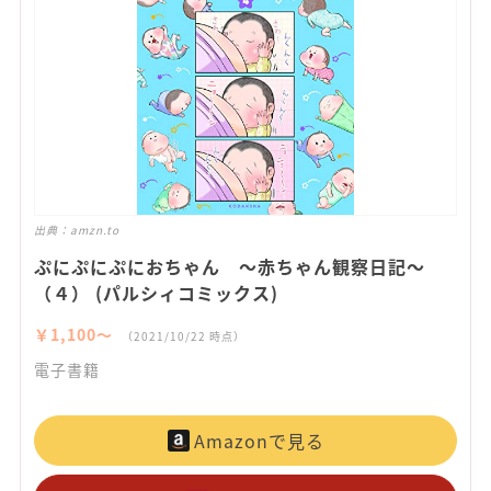
出典：
amzn.to
ぷにぷにぷにおちゃん ～赤ちゃん観察日記～
（４） (パルシィコミックス)
￥1,100〜
（2021/10/22 時点）
電子書籍
Amazonで見る