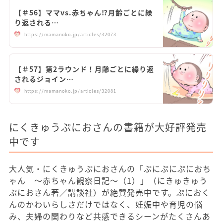
【＃56】ママvs.赤ちゃん⁉︎月齢ごとに繰
り返される…
https://mamanoko.jp/articles/32073
【＃57】第2ラウンド！月齢ごとに繰り返
されるジョイン…
https://mamanoko.jp/articles/32081
にくきゅうぷにおさんの書籍が大好評発売
中です
大人気・にくきゅうぷにおさんの「ぷにぷにぷにおち
ゃん ～赤ちゃん観察日記～（1）」（にきゅきゅう
ぷにおさん著／講談社）が絶賛発売中です。ぷにおく
んのかわいらしさだけではなく、妊娠中や育児の悩
み、夫婦の関わりなど共感できるシーンがたくさんあ