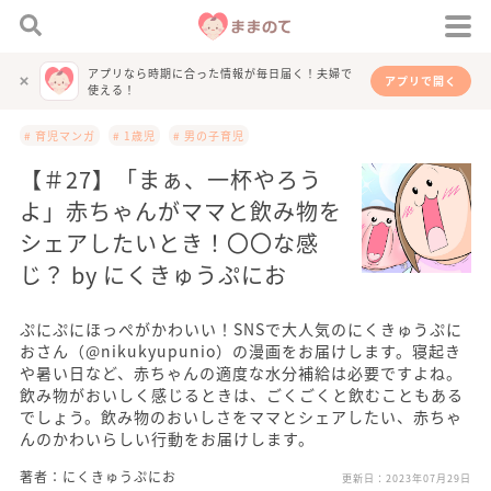
アプリなら時期に合った情報が毎日届く！夫婦で
アプリで開く
使える！
# 育児マンガ
# 1歳児
# 男の子育児
【＃27】「まぁ、一杯やろう
よ」赤ちゃんがママと飲み物を
シェアしたいとき！〇〇な感
じ？ by にくきゅうぷにお
ぷにぷにほっぺがかわいい！SNSで大人気のにくきゅうぷに
おさん（@nikukyupunio）の漫画をお届けします。寝起き
や暑い日など、赤ちゃんの適度な水分補給は必要ですよね。
飲み物がおいしく感じるときは、ごくごくと飲むこともある
でしょう。飲み物のおいしさをママとシェアしたい、赤ちゃ
んのかわいらしい行動をお届けします。
著者：にくきゅうぷにお
更新日：
2023年07月29日