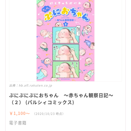
出典：
hb.afl.rakuten.co.jp
ぷにぷにぷにおちゃん ～赤ちゃん観察日記～
（２） (パルシィコミックス)
￥1,100〜
（2020/10/23 時点）
電子書籍