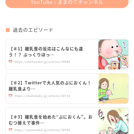
YouTube｜ままのてチャンネル
過去のエピソード
【＃1】離乳食の反応はこんなにも違
う！？ ぷっくりほっ…
https://mamanoko.jp/articles/30689
【＃2】Twitterで大人気のぷにおくん！
離乳食より…
https://mamanoko.jp/articles/30733
【＃3】離乳食を始めた‟ぷにおくん”。お
むつ替えで事件…
https://mamanoko.jp/articles/30763