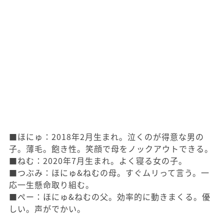
■ほにゅ：2018年2月生まれ。泣くのが得意な男の
子。薄毛。飽き性。笑顔で母をノックアウトできる。
■ねむ：2020年7月生まれ。よく寝る女の子。
■つぶみ：ほにゅ&ねむの母。すぐムリって言う。一
応一生懸命取り組む。
■ぺー：ほにゅ&ねむの父。効率的に動きまくる。優
しい。声がでかい。