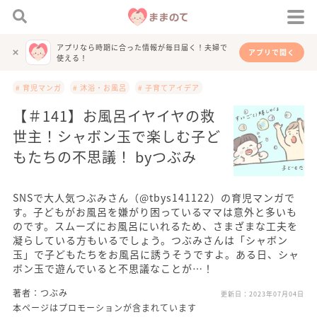
アプリなら時期に合った情報が毎日届く！夫婦で
アプリで開く
使える！
# 育児マンガ
# 沐浴・お風呂
# 子育てアイデア
【＃141】お風呂イヤイヤの救
世主！シャボン玉で楽しむ子ど
もたちの不思議！ byつぶみ
SNSで大人気つぶみさん（@tbys141122）の育児マンガで
す。子どもがお風呂を嫌がり困っているママは意外と多いも
のです。スムーズにお風呂にいれるため、さまざまな工夫を
凝らしている方もいるでしょう。つぶみさんは「シャボン
玉」で子どもたちをお風呂に誘うそうですよ。ある日、シャ
ボン玉で遊んでいると不思議なことが…！
著者：つぶみ
更新日：
2023年07月04日
本ページはプロモーションが含まれています