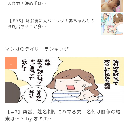
入れ方！決め手は…
【＃78】沐浴後に大パニック！赤ちゃんとの
お風呂やること多…
マンガのデイリーランキング
【＃2】突然、姓名判断にハマる夫！名付け闘争の結
末は…？ by オキエ…