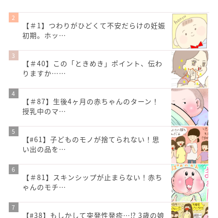
【＃1】つわりがひどくて不安だらけの妊娠
初期。ホッ…
【＃40】この「ときめき」ポイント、伝わ
りますか……
【＃87】生後4ヶ月の赤ちゃんのターン！
授乳中のマ…
【#61】子どものモノが捨てられない！思
い出の品を…
【＃81】スキンシップが止まらない！赤ち
ゃんのモチ…
【#38】もしかして突発性発疹…⁉︎ 3歳の娘