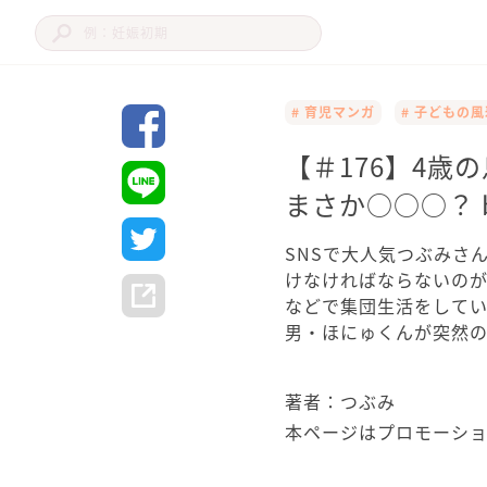
# 育児マンガ
# 子どもの
【＃176】4歳
まさか○○○？ 
SNSで大人気つぶみさん
けなければならないの
などで集団生活をして
男・ほにゅくんが突然
著者：つぶみ
本ページはプロモーシ