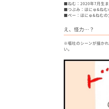
■ねむ：2020年7月生
■つぶみ：ほにゅ&ねむ
■ぺー：ほにゅ&ねむの
え、怪力…？
※嘔吐のシーンが描か
い。