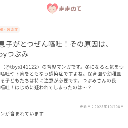
風邪・感染症
の息子がとつぜん嘔吐！その原因は、
byつぶみ
（@tbys141122）の育児マンガです。冬になると気をつ
が嘔吐や下痢をともなう感染症ですよね。保育園や幼稚園
いる子どもたちは特に注意が必要です。つぶみさんの長
の嘔吐！はじめに疑われてしまったのは…？
更新日：
2023年10月08日
ョンが含まれています