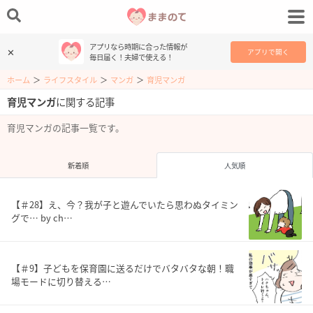
アプリなら時期に合った情報が
✕
アプリで開く
毎日届く！夫婦で使える！
ホーム
＞
ライフスタイル
＞
マンガ
＞
育児マンガ
育児マンガ
に関する記事
育児マンガの記事一覧です。
新着順
人気順
【＃28】え、今？我が子と遊んでいたら思わぬタイミン
グで… by ch…
【＃9】子どもを保育園に送るだけでバタバタな朝！職
場モードに切り替える…