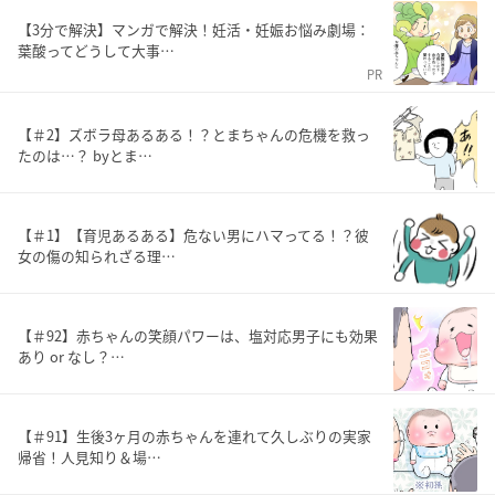
【3分で解決】マンガで解決！妊活・妊娠お悩み劇場：
葉酸ってどうして大事…
PR
【＃2】ズボラ母あるある！？とまちゃんの危機を救っ
たのは…？ byとま…
【＃1】【育児あるある】危ない男にハマってる！？彼
女の傷の知られざる理…
【＃92】赤ちゃんの笑顔パワーは、塩対応男子にも効果
あり or なし？…
【＃91】生後3ヶ月の赤ちゃんを連れて久しぶりの実家
帰省！人見知り＆場…