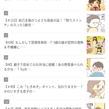
6
【＃121】自己主張のつよさも成長の証！「怒りスイッ
チ」の入った1歳児…
7
【#38】もしかして突発性発疹…⁉︎ 3歳の娘が突然の発熱
＆不機嫌に……
8
【#8】親子で初めてのお弁当に挑戦！あの野菜食べられ
るかな…？ byお…
9
【＃40】この「ときめき」ポイント、伝わりますか…？
かわいすぎる息子の…
10
【＃2】突然、姓名判断にハマる夫！名付け闘争の結末