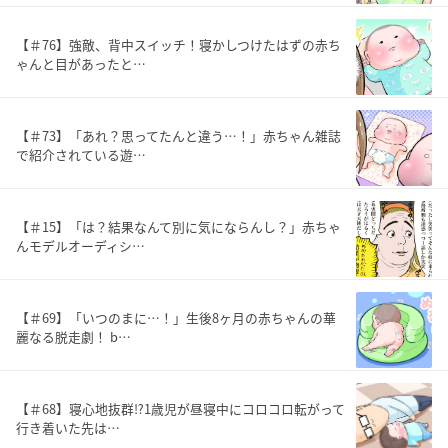
【＃76】強敵、背中スイッチ！寝かしつけたはずの赤ち
ゃんと目があったと…
【＃73】「あれ？思ってたんと違う…！」赤ちゃん雑誌
で紹介されている遊…
【＃15】「は？結果なんて別に気にならんし？」赤ちゃ
んモデルオーディシ…
【＃69】「いつのまに…！」生後8ヶ月の赤ちゃんの華
麗なる脱走劇！ b…
【＃68】寝心地抜群⁉︎1歳児が昼寝中にコロコロ転がって
行き着いた先は…