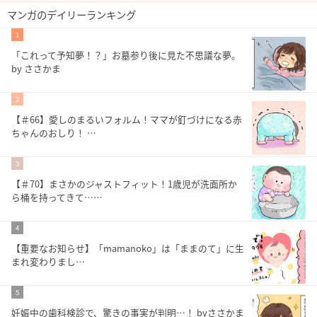
マンガのデイリーランキング
1
「これって予知夢！？」お墓参り後に見た不思議な夢。
by ささかま
2
【＃66】愛しのまるいフォルム！ママが釘づけになる赤
ちゃんのおしり！ …
3
【＃70】まさかのジャストフィット！1歳児が洗面所か
ら桶を持ってきて……
4
【重要なお知らせ】「mamanoko」は「ままのて」に生
まれ変わりまし…
5
妊娠中の歯科検診で、驚きの事実が判明…！ byささかま