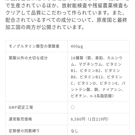
で生産されているほか、放射能検査や残留農薬検査も
クリアして品質にこだわって作られています。また、
配合されているすべての成分について、原産国と最終
加工国の両方が公開されています。
モノグルタミン酸型の葉酸量
400μg
葉酸以外の大切な成分
16種類（鉄、亜鉛、カルシウ
ム、マグネシウム、ビタミン
B1、ビタミンB2、ビタミン
B6、ビタミンB12、ビタミン
C、ビタミンD、ビタミンE、パ
ントテン酸、銅、ナイアシン、
ビオチン、n-3系脂肪酸）
GMP認定工場
○
通常販売価格
6,580円（1日219円）
定期便の回数縛り
なし