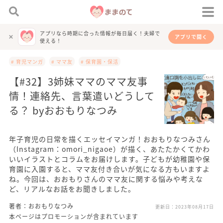
アプリなら時期に合った情報が毎日届く！夫婦で
アプリで開く
使える！
# 育児マンガ
# ママ友
# 保育園・保活
【#32】3姉妹ママのママ友事
情！連絡先、言葉遣いどうして
る？ byおおもりなつみ
年子育児の日常を描くエッセイマンガ！おおもりなつみさん
（Instagram：omori_nigaoe）が描く、あたたかくてかわ
いいイラストとコラムをお届けします。子どもが幼稚園や保
育園に入園すると、ママ友付き合いが気になる方もいますよ
ね。今回は、おおもりさんのママ友に関する悩みや考えな
ど、リアルなお話をお聞きしました。
著者：おおもりなつみ
更新日：
2023年08月17日
本ページはプロモーションが含まれています