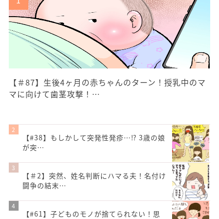
【＃87】生後4ヶ月の赤ちゃんのターン！授乳中のマ
マに向けて歯茎攻撃！…
【#38】もしかして突発性発疹…⁉︎ 3歳の娘
が突…
【＃2】突然、姓名判断にハマる夫！名付け
闘争の結末…
【#61】子どものモノが捨てられない！思