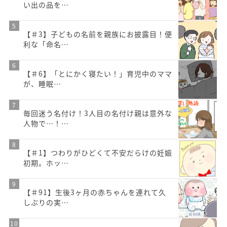
い出の品を…
【＃3】子どもの名前を親族にお披露目！便
利な「命名…
【＃6】「とにかく寝たい！」育児中のママ
が、睡眠…
毎回迷う名付け！3人目の名付け親は意外な
人物で…！…
【＃1】つわりがひどくて不安だらけの妊娠
初期。ホッ…
【＃91】生後3ヶ月の赤ちゃんを連れて久
しぶりの実…