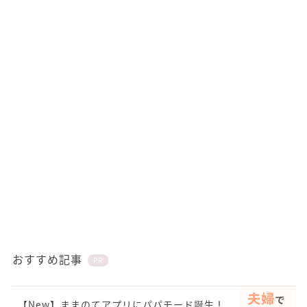
おすすめ記事
PR
【New】ままのてアプリにパパモード誕生！