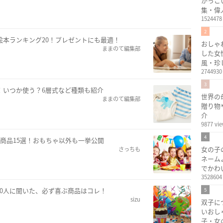
かっこ
集・偉
1524478
2
絵本ランキング20！プレゼントにも最適！
おしゃ
ままのて編集部
した女
風・珍
2744930
3
！いつか使う？6層式など種類も紹介
世界の
ままのて編集部
贈り物
介
9877 vi
4
気商品15選！おもちゃ以外も一挙公開
女の子
さっちも
ネーム
でかわ
3528604
00人に聞いた、必ず喜ぶ商品はコレ！
5
sizu
双子に
いおし
子・女