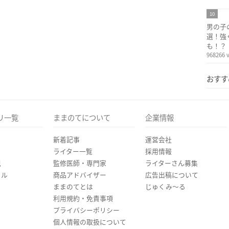
10
男の子
選！強
も！？
968266 
おすす
リ一覧
ままのてについて
企業情報
新着記事
運営会社
ライター一覧
採用情報
児
監修医師・専門家
ライターさん募集
イル
商品アドバイザー
広告出稿について
ままのてとは
じゅくみ〜る
利用規約・免責事項
プライバシーポリシー
個人情報の取扱について