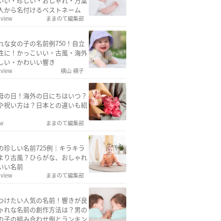
いい・珍しい・おしゃれ・万葉
人から名付けるベストネーム
 view
ままのて編集部
れな女の子の名前例750！自立
性に！かっこいい・古風・海外
しい・かわいい響き
 view
横山 横子
母の日！海外の日にちはいつ？
や祝い方は？日本との違いも紹
ew
ままのて編集部
の珍しい名前725例｜キラキラ
より古風？ひらがな、おしゃれ
いい名前
 view
ままのて編集部
つけたい人気の名前！響きが良
ゃれな名前の創作方法は？男の
の子の組み合わせ例とランキン