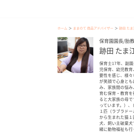
ホーム
ままのて 商品アドバイザー
跡田 たま
保育園園長/胎
跡田 たま
保育士17年、副
児保育、幼児教育
要性を感じ、様々
が笑顔で心身とも
み、家族間の悩み
育む保育・教育を
ると大家族の母で
っています。）、
１匹（ラブラドー
から生まれた猫１
犬、飼い主破棄犬
緒に動物福祉も行