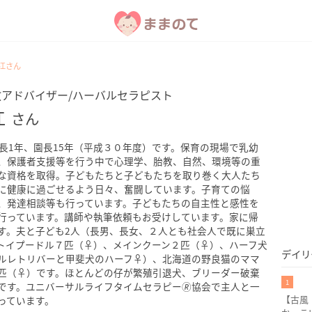
江さん
教アドバイザー/ハーバルセラピスト
江
さん
園長1年、園長15年（平成３０年度）です。保育の現場で乳幼
、保護者支援等を行う中で心理学、胎教、自然、環境等の重
な資格を取得。子どもたちと子どもたちを取り巻く大人たち
に健康に過ごせるよう日々、奮闘しています。子育ての悩
、発達相談等も行っています。子どもたちの自主性と感性を
行っています。講師や執筆依頼もお受けしています。家に帰
す。夫と子ども2人（長男、長女、２人とも社会人で既に巣立
トイプードル７匹（♀）、メインクーン２匹（♀）、ハーフ犬
デイリ
ルレトリバーと甲斐犬のハーフ♀）、北海道の野良猫のママ
匹（♀）です。ほとんどの仔が繁殖引退犬、ブリーダー破棄
1
です。ユニバーサルライフタイムセラピー🄬協会で主人と一
【古風
っています。