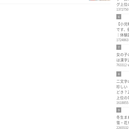
グ上位
1372750
6
【小児
です、
｜体験
1724863
7
女の子
は漢字
763312 
8
二文字
珍しい
どき？
上位の
1618855
9
冬生ま
雪・花
2265532