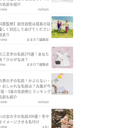
の名前を紹介
 view
nohara
科医監修】幼児自慰は成長の証
優しく対応してあげてください
談あり
 view
ままのて編集部
の三文字の名前270選！あなた
派？ひらがな派？
view
ままのて編集部
の男の子の名前！かぶらない・
・おしゃれな名前は？古風が今
2音・3音の名前例とランキング
名前も紹介
 view
nohara
れの女の子の名前200選！冬や
をイメージさせる名付け
 view
a-k-i