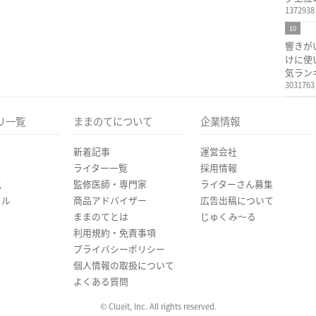
1372938
10
響きが
けに使
気ラン
3031763
リ一覧
ままのてについて
企業情報
新着記事
運営会社
ライター一覧
採用情報
児
監修医師・専門家
ライターさん募集
イル
商品アドバイザー
広告出稿について
ままのてとは
じゅくみ〜る
利用規約・免責事項
プライバシーポリシー
個人情報の取扱について
よくある質問
© Clueit, Inc. All rights reserved.