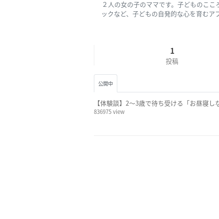
２人の女の子のママです。子どものここ
ックなど、子どもの自発的な心を育むア
1
投稿
公開中
【体験談】2～3歳で待ち受ける「お昼寝し
836975 view