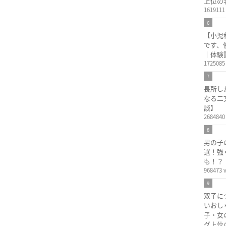
上位の
1619111
6
【小児
です、
｜体験
1725085
7
長所し
なる二
談】
2684840
8
男の子
選！強
も！？
968473 
9
双子に
いおし
子・女
グ上位