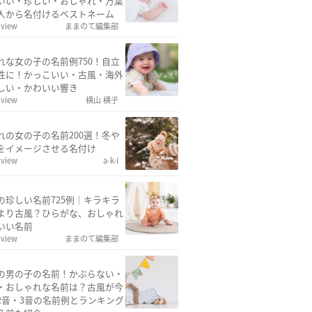
いい・珍しい・おしゃれ・万葉
人から名付けるベストネーム
 view
ままのて編集部
れな女の子の名前例750！自立
性に！かっこいい・古風・海外
しい・かわいい響き
 view
横山 横子
れの女の子の名前200選！冬や
をイメージさせる名付け
 view
a-k-i
の珍しい名前725例｜キラキラ
より古風？ひらがな、おしゃれ
いい名前
 view
ままのて編集部
の男の子の名前！かぶらない・
・おしゃれな名前は？古風が今
2音・3音の名前例とランキング