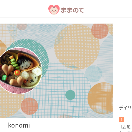
デイリ
1
konomi
【古風