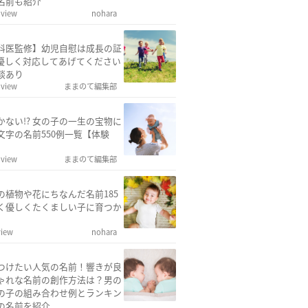
名前も紹介
 view
nohara
科医監修】幼児自慰は成長の証
優しく対応してあげてください
談あり
 view
ままのて編集部
かない!? 女の子の一生の宝物に
文字の名前550例一覧【体験
 view
ままのて編集部
の植物や花にちなんだ名前185
く優しくたくましい子に育つか
view
nohara
つけたい人気の名前！響きが良
ゃれな名前の創作方法は？男の
の子の組み合わせ例とランキン
の名前を紹介