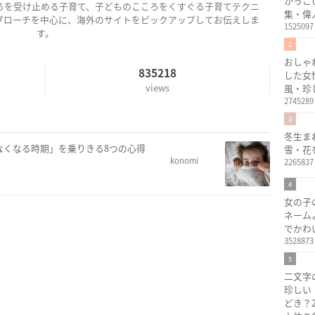
かっこ
ろを受け止める子育て、子どものこころをくすぐる子育てテクニ
集・偉
プローチを中心に、海外のサイトをピックアップしてお伝えしま
1525097
す。
2
おしゃ
835218
した女
views
風・珍
2745289
3
冬生ま
なくなる時期」を乗りきる8つの心得
雪・花
konomi
2265837
4
女の子
ネーム
でかわ
3528873
5
二文字
珍しい
どき？