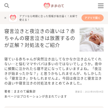
アプリなら時期に合った情報が毎日届く！夫婦で
アプリで開く
使える！
寝言泣きと夜泣きの違いは？赤
ちゃんの寝言泣きは放置するの
が正解？対処法をご紹介
寝ている赤ちゃんが突然泣き出してなかなか泣き止んでくれ
ない…と悩むママやパパは多いのではないでしょうか。夜中
に頻繁に泣かれたら寝不足になってしまいますよね。「夜泣
きが始まったかな？」と思うかもしれませんが、もしかした
ら「寝言泣き」かもしれませんよ。今回は夜泣きと寝言泣き
の違いや寝言泣きの対処法をまとめてみました。
著者：ままのて編集部
更新日：
2023年09月04日
本ページはプロモーションが含まれています