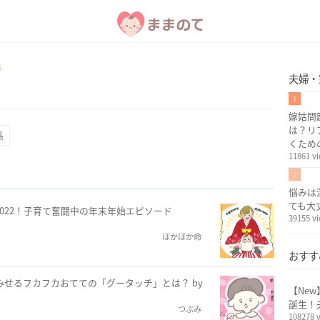
係
夫婦・
1
嫁姑問
は？リ
係
くため
11861 v
2
悩みは
ても大
022！子育て奮闘中の年末年始エピソード
39155 v
ほかほか命
おすす
みせるフカフカおてての「グータッチ」とは？ by
【Ne
誕生！
つぶみ
108278 