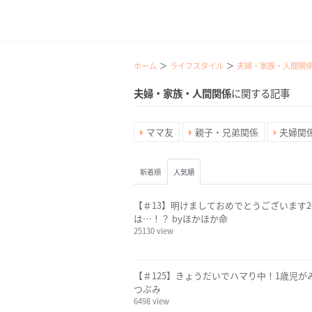
ホーム
ライフスタイル
夫婦・家族・人間関
夫婦・家族・人間関係
に関する記事
ママ友
親子・兄弟関係
夫婦関
新着順
人気順
【＃13】明けましておめでとうございます2
は…！？ byほかほか命
25130 view
【＃125】きょうだいでハマり中！1歳児が
つぶみ
6498 view