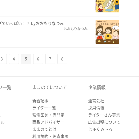
グでいっぱい！？ byおおもりなつみ
おおもりなつみ
3
4
5
6
7
8
リ一覧
ままのてについて
企業情報
新着記事
運営会社
ライター一覧
採用情報
児
監修医師・専門家
ライターさん募集
イル
商品アドバイザー
広告出稿について
ままのてとは
じゅくみ〜る
利用規約・免責事項