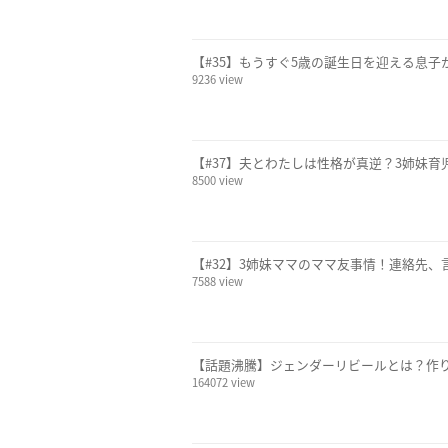
【#35】もうすぐ5歳の誕生日を迎える息子
9236 view
【#37】夫とわたしは性格が真逆？3姉妹育
8500 view
【#32】3姉妹ママのママ友事情！連絡先、
7588 view
【話題沸騰】ジェンダーリビールとは？作り
164072 view