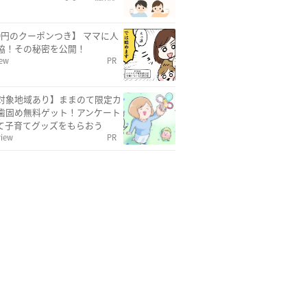
00円のクーポンつき】 ママに人
協！その秘密を公開！
iew
PR
対象地域あり】ままのて限定カ
歯固め無料ゲット！アンケート
て子育てグッズをもらおう
view
PR