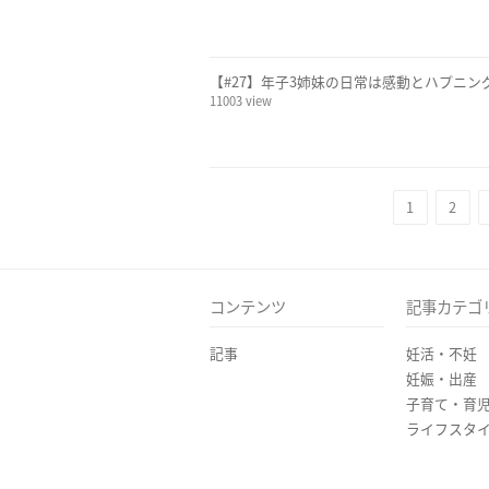
【#27】年子3姉妹の日常は感動とハプニン
11003 view
1
2
コンテンツ
記事カテゴ
記事
妊活・不妊
妊娠・出産
子育て・育
ライフスタ