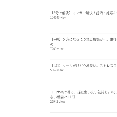
【3分で解決】マンガで解決！妊活・妊娠
104143 view
【#48】夕方になるにつれご機嫌が…。生後
め
7209 view
【#51】クールだけど心地良い。ストレスフ
5669 view
コロナ禍で募る、孫に会いたい気持ち。8ヶ月間
ない瞬間vol.13】
29942 view