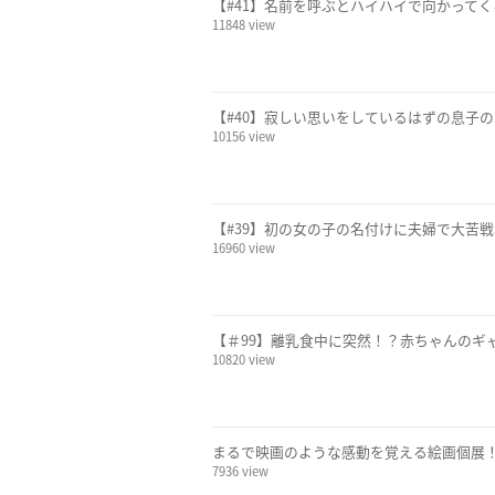
【#41】名前を呼ぶとハイハイで向かってく
11848 view
【#40】寂しい思いをしているはずの息子の
10156 view
【#39】初の女の子の名付けに夫婦で大苦戦
16960 view
【＃99】離乳食中に突然！？赤ちゃんのギャ
10820 view
まるで映画のような感動を覚える絵画個展！
7936 view