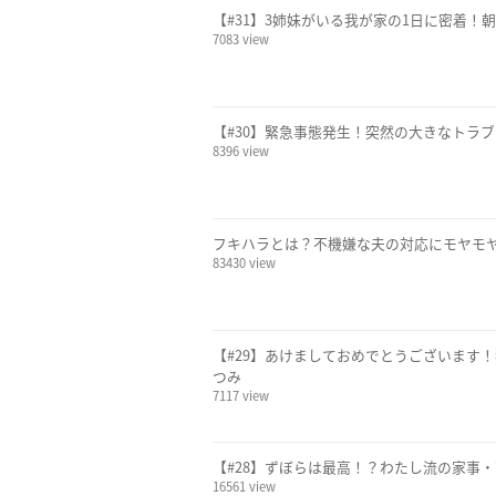
【#31】3姉妹がいる我が家の1日に密着！
7083 view
【#30】緊急事態発生！突然の大きなトラブ
8396 view
フキハラとは？不機嫌な夫の対応にモヤモ
83430 view
【#29】あけましておめでとうございます！
つみ
7117 view
【#28】ずぼらは最高！？わたし流の家事・
16561 view