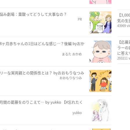
お悩み劇場：葉酸ってどうして大事なの？
【3,0
PR
気の生
43969 v
【応募
8ヶ月赤ちゃんの1日はどんな感じ…？後編 byおか
ラーの
に答え
まるた おかめ
293211 
リーな実両親との関係性とは？ byおおもりなつみ
おおもりなつみ
の葛藤をのりこえて… by yukko 【#忘れたく
yukko