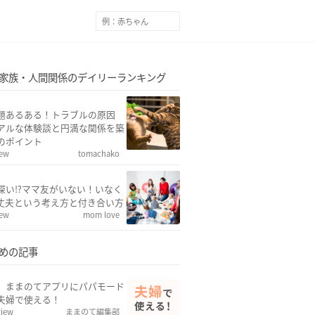
家族・人間関係のデイリーランキング
題あるある！トラブルの原因
アルな体験談と円満な関係を築
のポイント
iew
tomachako
深い⁉ママ友がいない！いなく
丈夫という考え方と付き合い方
iew
mom love
めの記事
w】ままのてアプリにパパモード
夫婦で使える！
view
ままのて編集部