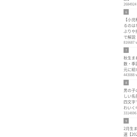
2684924
6
【小児
るのは
ぶりや
で解説
816687 
7
秋生ま
数・季
元に紹
443088 
8
男の子
しい名
四文字
わいく
3314696
9
2月生
選【2