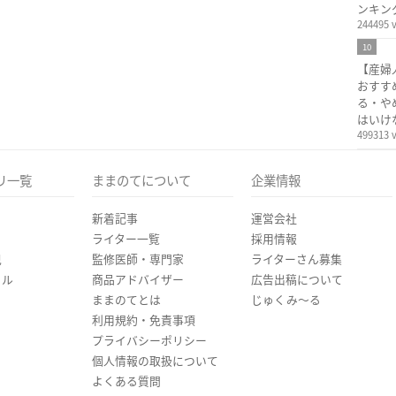
ンキン
244495 
10
【産婦
おすす
る・や
はいけ
499313 
リ一覧
ままのてについて
企業情報
新着記事
運営会社
ライター一覧
採用情報
児
監修医師・専門家
ライターさん募集
イル
商品アドバイザー
広告出稿について
ままのてとは
じゅくみ〜る
利用規約・免責事項
プライバシーポリシー
個人情報の取扱について
よくある質問