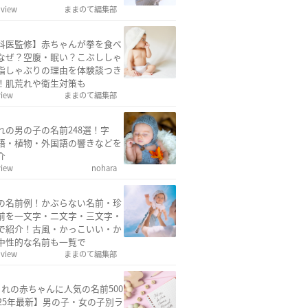
 view
ままのて編集部
科医監修】赤ちゃんが拳を食べ
なぜ？空腹・眠い？こぶししゃ
指しゃぶりの理由を体験談つき
！肌荒れや衛生対策も
view
ままのて編集部
れの男の子の名前248選！字
語・植物・外国語の響きなどを
介
view
nohara
の名前例！かぶらない名前・珍
前を一文字・二文字・三文字・
で紹介！古風・かっこいい・か
中性的な名前も一覧で
 view
ままのて編集部
まれの赤ちゃんに人気の名前500
025年最新】男の子・女の子別ラ