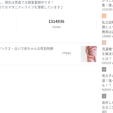
かっこ
し、現在は青森で主婦業奮闘中です！
集・偉
めてのマタニティライフを満喫しています♪
1525345
2
1314936
私立幼
views
類とメ
費用は
189860 
3
ジンクス・占いで赤ちゃんの性別判断
洗濯機
chippy
を解決
とは？
835529 
4
男の子
選！強
も！？
968549 
5
長所し
なる二
談】