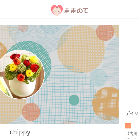
デイリ
1
chippy
【古風