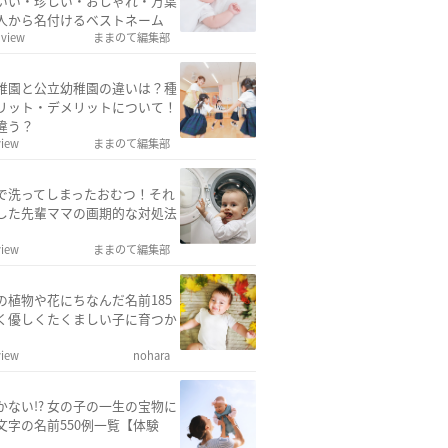
いい・珍しい・おしゃれ・万葉
人から名付けるベストネーム
 view
ままのて編集部
稚園と公立幼稚園の違いは？種
リット・デメリットについて！
違う？
view
ままのて編集部
で洗ってしまったおむつ！それ
した先輩ママの画期的な対処法
view
ままのて編集部
の植物や花にちなんだ名前185
く優しくたくましい子に育つか
view
nohara
かない!? 女の子の一生の宝物に
文字の名前550例一覧【体験