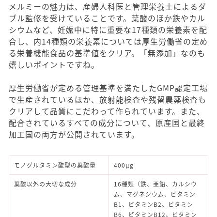
メルミーの魅力は、産婦人科医と管理栄養士によるダ
ブル監修を受けていることです。葉酸のほか鉄やカル
シウムなど、妊娠中に特に重要な17種類の栄養素を配
合し、内14種類の栄養素については厚生労働省の定め
る栄養機能食品の基準値をクリア。「無添加」なのも
嬉しいポイントですね。
厚生労働省が定める管理基準を満たしたGMP認定工場
で生産されているほか、放射能検査や残留農薬検査も
クリアして品質にこだわって作られています。また、
配合されているすべての成分について、原産国と最終
加工国の両方が公開されています。
モノグルタミン酸型の葉酸量
400μg
葉酸以外の大切な成分
16種類（鉄、亜鉛、カルシウ
ム、マグネシウム、ビタミン
B1、ビタミンB2、ビタミン
B6、ビタミンB12、ビタミン