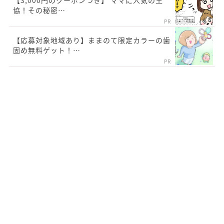
協！その秘密…
PR
【応募対象地域あり】ままのて限定カラーの歯
固め無料ゲット！…
PR