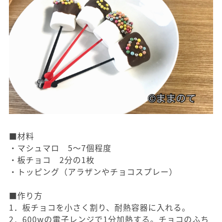
■材料
・マシュマロ 5～7個程度
・板チョコ 2分の1枚
・トッピング（アラザンやチョコスプレー）
■作り方
1．板チョコを小さく割り、耐熱容器に入れる。
2．600wの電子レンジで1分加熱する。チョコのふち