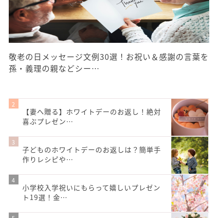
敬老の日メッセージ文例30選！お祝い＆感謝の言葉を
孫・義理の親などシー…
【妻へ贈る】ホワイトデーのお返し！絶対
喜ぶプレゼン…
子どものホワイトデーのお返しは？簡単手
作りレシピや…
小学校入学祝いにもらって嬉しいプレゼン
ト19選！金…