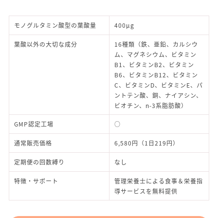
モノグルタミン酸型の葉酸量
400μg
葉酸以外の大切な成分
16種類（鉄、亜鉛、カルシウ
ム、マグネシウム、ビタミン
B1、ビタミンB2、ビタミン
B6、ビタミンB12、ビタミン
C、ビタミンD、ビタミンE、パ
ントテン酸、銅、ナイアシン、
ビオチン、n-3系脂肪酸）
GMP認定工場
○
通常販売価格
6,580円（1日219円）
定期便の回数縛り
なし
特徴・サポート
管理栄養士による食事＆栄養指
導サービスを無料提供