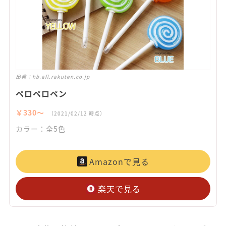
出典：
hb.afl.rakuten.co.jp
ペロペロペン
￥330〜
（2021/02/12 時点）
カラー：全5色
Amazonで見る
楽天で見る