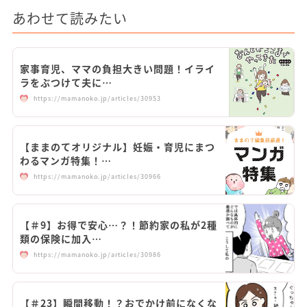
あわせて読みたい
家事育児、ママの負担大きい問題！イライ
ラをぶつけて夫に…
https://mamanoko.jp/articles/30953
【ままのてオリジナル】妊娠・育児にまつ
わるマンガ特集！…
https://mamanoko.jp/articles/30966
【＃9】お得で安心…？！節約家の私が2種
類の保険に加入…
https://mamanoko.jp/articles/30986
【＃23】瞬間移動！？おでかけ前になくな