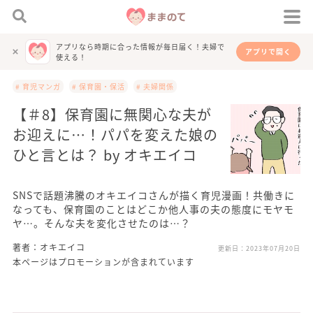
アプリなら時期に合った情報が毎日届く！夫婦で
アプリで開く
使える！
# 育児マンガ
# 保育園・保活
# 夫婦関係
【＃8】保育園に無関心な夫が
お迎えに…！パパを変えた娘の
ひと言とは？ by オキエイコ
SNSで話題沸騰のオキエイコさんが描く育児漫画！共働きに
なっても、保育園のことはどこか他人事の夫の態度にモヤモ
ヤ…。そんな夫を変化させたのは…？
著者：オキエイコ
更新日：
2023年07月20日
本ページはプロモーションが含まれています