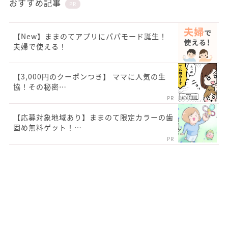
おすすめ記事
PR
【New】ままのてアプリにパパモード誕生！
夫婦で使える！
【3,000円のクーポンつき】 ママに人気の生
協！その秘密…
PR
【応募対象地域あり】ままのて限定カラーの歯
固め無料ゲット！…
PR