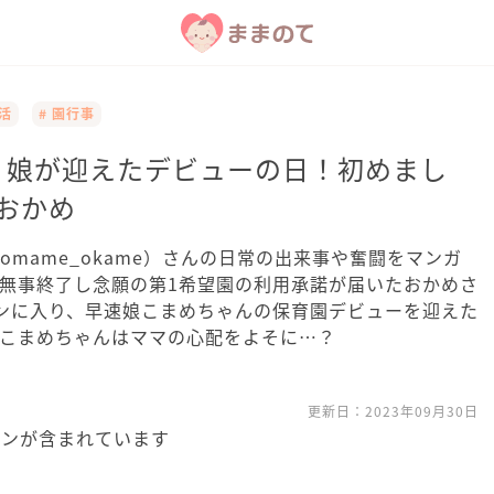
活
# 園行事
期、娘が迎えたデビューの日！初めまし
おかめ
omame_okame）さんの日常の出来事や奮闘をマンガ
無事終了し念願の第1希望園の利用承諾が届いたおかめさ
ンに入り、早速娘こまめちゃんの保育園デビューを迎えた
、こまめちゃんはママの心配をよそに…？
更新日：
2023年09月30日
ョンが含まれています