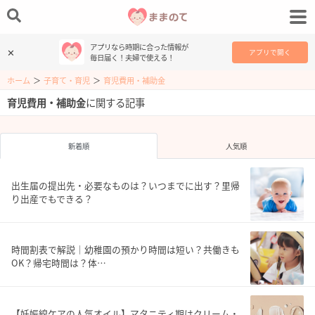
アプリなら時期に合った情報が
✕
アプリで開く
毎日届く！夫婦で使える！
ホーム
＞
子育て・育児
＞
育児費用・補助金
育児費用・補助金
に関する記事
新着順
人気順
出生届の提出先・必要なものは？いつまでに出す？里帰
り出産でもできる？
時間割表で解説｜幼稚園の預かり時間は短い？共働きも
OK？帰宅時間は？体…
【妊娠線ケアの人気オイル】マタニティ期はクリーム・