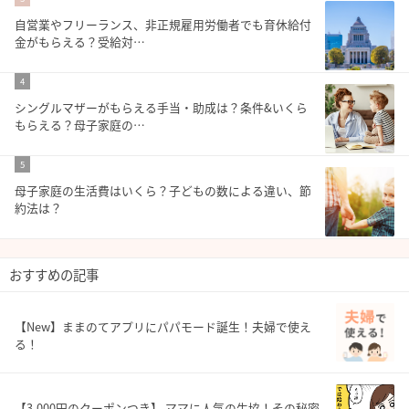
自営業やフリーランス、非正規雇用労働者でも育休給付
金がもらえる？受給対…
4
シングルマザーがもらえる手当・助成は？条件&いくら
もらえる？母子家庭の…
5
母子家庭の生活費はいくら？子どもの数による違い、節
約法は？
おすすめの記事
【New】ままのてアプリにパパモード誕生！夫婦で使え
る！
【3,000円のクーポンつき】 ママに人気の生協！その秘密