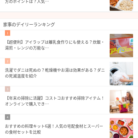
方のポイントは？人気…
家事のデイリーランキング
1
【超便利】アイラップは離乳食作りにも使える？炊飯・
湯煎・レンジの万能な…
2
洗濯でダニは死ぬの？乾燥機やお湯は効果がある？ダニ
の死滅温度を紹介
3
【年末の掃除に活躍】コストコおすすめ掃除アイテム！
オンラインで購入でき…
4
おすすめの料理キット6選！人気の宅配食材とスーパー
の食材セットを比較