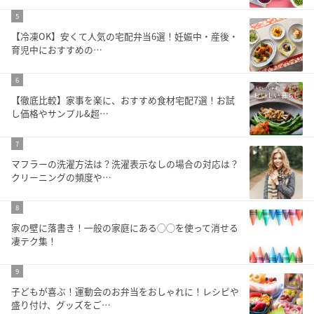
5
【冷凍OK】安くて人気の宅配弁当6選！妊娠中・産後・
育児中におすすめの…
6
【徹底比較】家事を楽に、おすすめ食材宅配7選！お試
し価格やサンプル&超…
7
マフラーの洗濯方法は？洗濯表示なしの場合の対応は？
クリーニングの頻度や…
8
家の壁に落書き！一般の家庭にある◯◯を使って消せる
凄テク集！
9
子どもが喜ぶ！運動会のお弁当をおしゃれに！レシピや
盛り付け、グッズをご…