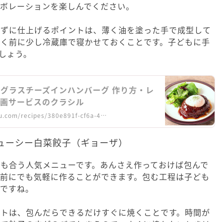
ラボレーションを楽しんでください。
さずに仕上げるポイントは、薄く油を塗った手で成型して
焼く前に少し冷蔵庫で寝かせておくことです。子どもに手
しょう。
グラスチーズインハンバーグ 作り方・レ
ピ動画サービスのクラシル
u.com/recipes/380e891f-cf6a-4…
ューシー白菜餃子（ギョーザ）
も合う人気メニューです。あんさえ作っておけば包んで
る前にでも気軽に作ることができます。包む工程は子ども
いですね。
ントは、包んだらできるだけすぐに焼くことです。時間が