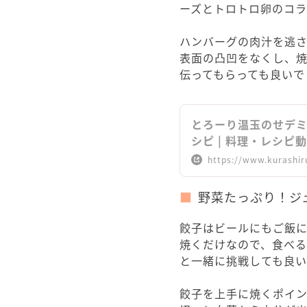
ーズとトロトロ卵のコ
ハンバーグの肉汁を逃
表面の凸凹をなくし、
伝ってもらっても良いで
とろーり温玉のせデミ
シピ | 料理・レシ
https://www.kurashir
野菜たっぷり！ジ
餃子はビールにもご飯に
焼くだけなので、食べ
と一緒に挑戦しても良
餃子を上手に焼くポイ