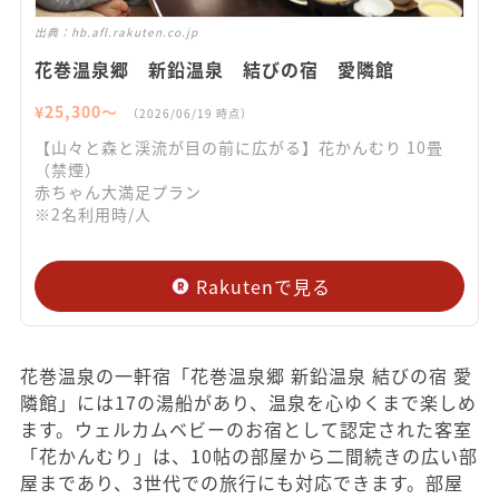
出典：
hb.afl.rakuten.co.jp
花巻温泉郷 新鉛温泉 結びの宿 愛隣館
¥
25,300
〜
（
2026/06/19
時点）
【山々と森と渓流が目の前に広がる】花かんむり 10畳
（禁煙）
赤ちゃん大満足プラン
※2名利用時/人
Rakutenで見る
花巻温泉の一軒宿「花巻温泉郷 新鉛温泉 結びの宿 愛
隣館」には17の湯船があり、温泉を心ゆくまで楽しめ
ます。ウェルカムベビーのお宿として認定された客室
「花かんむり」は、10帖の部屋から二間続きの広い部
屋まであり、3世代での旅行にも対応できます。部屋