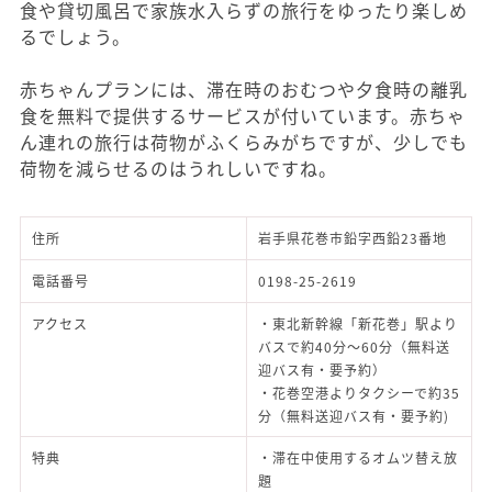
食や貸切風呂で家族水入らずの旅行をゆったり楽しめ
るでしょう。
赤ちゃんプランには、滞在時のおむつや夕食時の離乳
食を無料で提供するサービスが付いています。赤ちゃ
ん連れの旅行は荷物がふくらみがちですが、少しでも
荷物を減らせるのはうれしいですね。
住所
岩手県花巻市鉛字西鉛23番地
電話番号
0198-25-2619
アクセス
・東北新幹線「新花巻」駅より
バスで約40分～60分（無料送
迎バス有・要予約）
・花巻空港よりタクシーで約35
分（無料送迎バス有・要予約)
特典
・滞在中使用するオムツ替え放
題