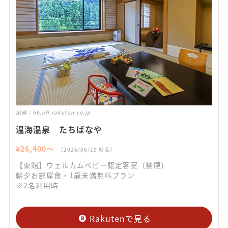
出典：
hb.afl.rakuten.co.jp
温海温泉 たちばなや
¥
26,400
〜
（
2026/06/19
時点）
【東館】ウェルカムベビー認定客室（禁煙）
朝夕お部屋食・1歳未満無料プラン
※2名利用時
Rakutenで見る