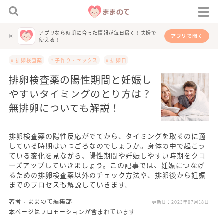
アプリなら時期に合った情報が毎日届く！夫婦で
アプリで開く
使える！
# 排卵検査薬
# 子作り・セックス
# 排卵日
排卵検査薬の陽性期間と妊娠し
やすいタイミングのとり方は？
無排卵についても解説！
排卵検査薬の陽性反応がでてから、タイミングを取るのに適
している時期はいつごろなのでしょうか。身体の中で起こっ
ている変化を見ながら、陽性期間や妊娠しやすい時期をクロ
ーズアップしていきましょう。この記事では、妊娠につなげ
るための排卵検査薬以外のチェック方法や、排卵後から妊娠
までのプロセスも解説していきます。
著者：ままのて編集部
更新日：
2023年07月18日
本ページはプロモーションが含まれています