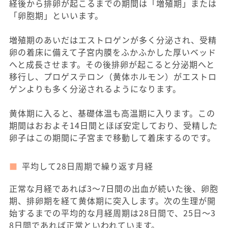
経後から排卵が起こるまでの期間は「増殖期」または
「卵胞期」といいます。
増殖期のあいだはエストロゲンが多く分泌され、受精
卵の着床に備えて子宮内膜をふかふかした厚いベッド
へと成長させます。その後排卵が起こると分泌期へと
移行し、プロゲステロン（黄体ホルモン）がエストロ
ゲンよりも多く分泌されるようになります。
黄体期に入ると、基礎体温も高温期に入ります。この
期間はおおよそ14日間とほぼ安定しており、受精した
卵子はこの期間に子宮まで移動して着床するのです。
平均して28日周期で繰り返す月経
正常な月経であれば3～7日間の出血が続いた後、卵胞
期、排卵期を経て黄体期に突入します。次の生理が開
始するまでの平均的な月経周期は28日間で、25日～3
8日間であれば正常といわれています。