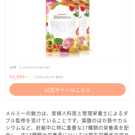
出典：
h.accesstrade.net
¥
2,980
〜
（
2026/08/09
時点）
公式サイトはこちら
メルミーの魅力は、産婦人科医と管理栄養士によるダ
ブル監修を受けていることです。葉酸のほか鉄やカル
シウムなど、妊娠中に特に重要な17種類の栄養素を配
合し、内14種類の栄養素については厚生労働省の定め