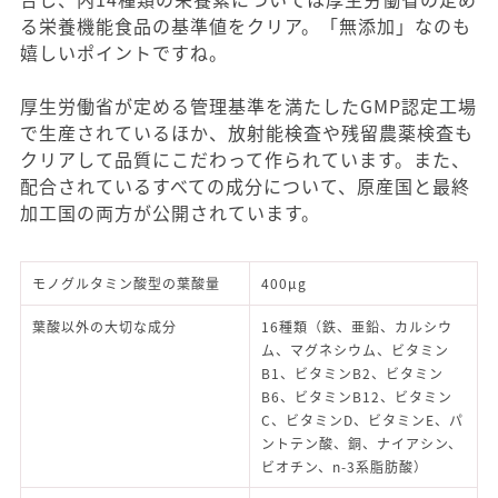
る栄養機能食品の基準値をクリア。「無添加」なのも
嬉しいポイントですね。
厚生労働省が定める管理基準を満たしたGMP認定工場
で生産されているほか、放射能検査や残留農薬検査も
クリアして品質にこだわって作られています。また、
配合されているすべての成分について、原産国と最終
加工国の両方が公開されています。
モノグルタミン酸型の葉酸量
400μg
葉酸以外の大切な成分
16種類（鉄、亜鉛、カルシウ
ム、マグネシウム、ビタミン
B1、ビタミンB2、ビタミン
B6、ビタミンB12、ビタミン
C、ビタミンD、ビタミンE、パ
ントテン酸、銅、ナイアシン、
ビオチン、n-3系脂肪酸）