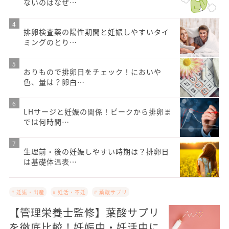
ないのはなぜ…
排卵検査薬の陽性期間と妊娠しやすいタイ
ミングのとり…
おりもので排卵日をチェック！においや
色、量は？卵白…
LHサージと妊娠の関係！ピークから排卵ま
では何時間…
生理前・後の妊娠しやすい時期は？排卵日
は基礎体温表…
# 妊娠・出産
# 妊活・不妊
# 葉酸サプリ
【管理栄養士監修】葉酸サプリ
を徹底比較！妊娠中・妊活中に