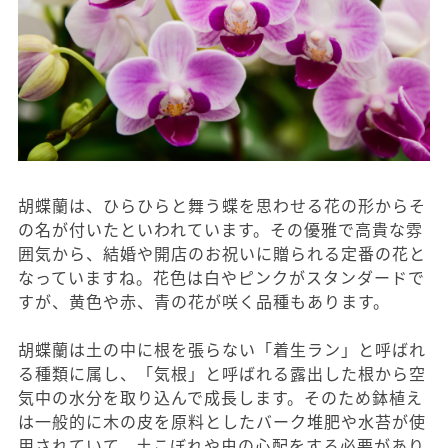
胡蝶蘭は、ひらひらと舞う蝶を思わせる花の形からそ
の名が付いたといわれています。その優雅で高貴な雰
囲気から、結婚や開店のお祝いに贈られる定番の花と
なっていますね。花色は白やピンクがスタンダードで
すが、黄色や赤、青の花が咲く品種もあります。
胡蝶蘭は土の中に根を張らない「着生ラン」と呼ばれ
る種類に属し、「気根」と呼ばれる露出した根から空
気中の水分を取り込んで成長します。そのため鉢植え
は一般的に木の皮を原料としたバーク堆肥や水苔が使
用されていて、土こぼれや虫の心配をする必要があり