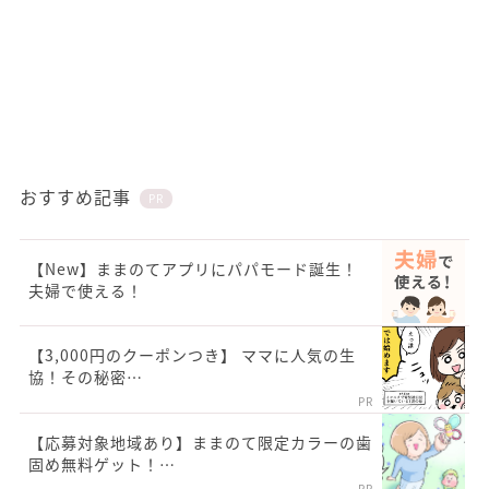
おすすめ記事
PR
【New】ままのてアプリにパパモード誕生！
夫婦で使える！
【3,000円のクーポンつき】 ママに人気の生
協！その秘密…
PR
【応募対象地域あり】ままのて限定カラーの歯
固め無料ゲット！…
PR