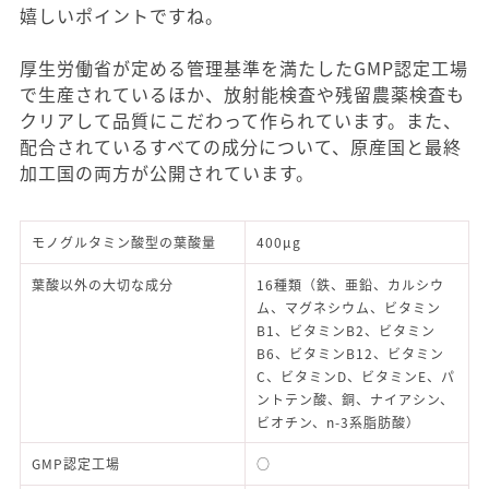
嬉しいポイントですね。
厚生労働省が定める管理基準を満たしたGMP認定工場
で生産されているほか、放射能検査や残留農薬検査も
クリアして品質にこだわって作られています。また、
配合されているすべての成分について、原産国と最終
加工国の両方が公開されています。
モノグルタミン酸型の葉酸量
400μg
葉酸以外の大切な成分
16種類（鉄、亜鉛、カルシウ
ム、マグネシウム、ビタミン
B1、ビタミンB2、ビタミン
B6、ビタミンB12、ビタミン
C、ビタミンD、ビタミンE、パ
ントテン酸、銅、ナイアシン、
ビオチン、n-3系脂肪酸）
GMP認定工場
○