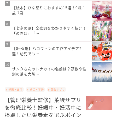
【絵本】ひな祭りにおすすめ15選！0歳.1
歳.2歳…
【七夕の歌】全歌詞をわかりやすく紹介！
「のきば」「…
【0～5歳】ハロウィンの工作アイデア7
選！幼児でも…
サンタさんのトナカイの名前は？頭数や性
別の謎を大解…
# 妊娠・出産
# 妊活・不妊
# 葉酸サプリ
【管理栄養士監修】葉酸サプリ
を徹底比較！妊娠中・妊活中に
摂取したい栄養素を選ぶポイン