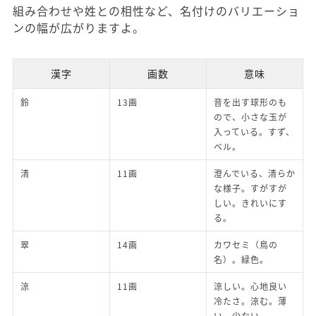
組み合わせや姓との相性など、名付けのバリエーショ
ンの幅が広がりますよ。
漢字
画数
意味
鈴
13画
音を出す球形のも
ので、小さな玉が
入っている。すず、
ベル。
清
11画
澄んでいる、清らか
な様子。すがすが
しい。きれいにす
る。
翠
14画
カワセミ（鳥の
名）。緑色。
涼
11画
涼しい。心地良い
冷たさ。涼む。薄
い、少ない。