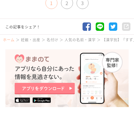
1
2
3
この記事をシェア！
ホーム
妊娠・出産
名付け
人気の名前・漢字
【漢字別】「すず