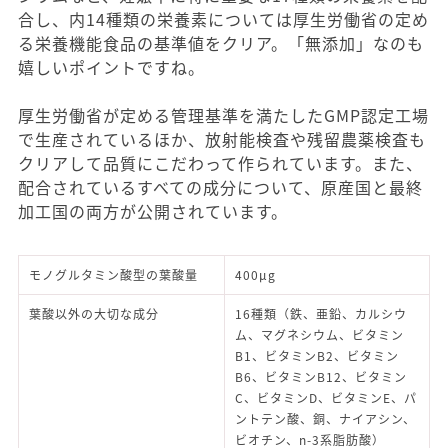
合し、内14種類の栄養素については厚生労働省の定め
る栄養機能食品の基準値をクリア。「無添加」なのも
嬉しいポイントですね。
厚生労働省が定める管理基準を満たしたGMP認定工場
で生産されているほか、放射能検査や残留農薬検査も
クリアして品質にこだわって作られています。また、
配合されているすべての成分について、原産国と最終
加工国の両方が公開されています。
モノグルタミン酸型の葉酸量
400μg
葉酸以外の大切な成分
16種類（鉄、亜鉛、カルシウ
ム、マグネシウム、ビタミン
B1、ビタミンB2、ビタミン
B6、ビタミンB12、ビタミン
C、ビタミンD、ビタミンE、パ
ントテン酸、銅、ナイアシン、
ビオチン、n-3系脂肪酸）