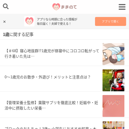
アプリなら時期に合った情報が
✕
アプリで開く
毎日届く！夫婦で使える！
1歳
に関する記事
【＃68】寝心地抜群⁉︎1歳児が昼寝中にコロコロ転がって
行き着いた先は…
0～1歳児のお散歩・外遊び！メリットと注意点は？
【管理栄養士監修】葉酸サプリを徹底比較！妊娠中・妊
活中に摂取したい栄養…
ブロックのおもちゃ！3歳〜小学生におすすめ知育・木