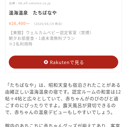
出典：
hb.afl.rakuten.co.jp
温海温泉 たちばなや
¥
26,400
〜
（
2026/06/19
時点）
【東館】ウェルカムベビー認定客室（禁煙）
朝夕お部屋食・1歳未満無料プラン
※2名利用時
Rakutenで見る
「たちばなや」は、昭和天皇も宿泊されたことがある
由緒正しい温海温泉の宿です。認定ルームの和室は12
帖＋4帖と広々としていて、赤ちゃんがのびのびと過
ごすのにぴったりですよ。露天風呂が貸切できるの
で、赤ちゃんの温泉デビューもしやすいでしょう。
館内のあちこちに赤ちゃんグッズが揃えてあり、客室