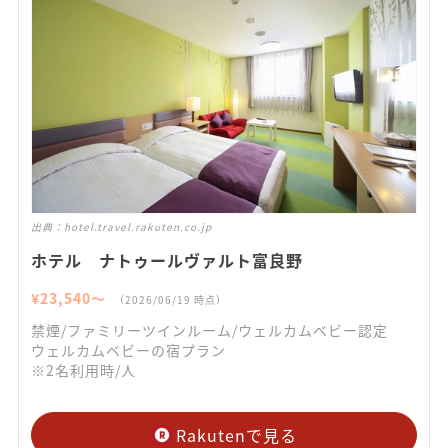
出典：
hotel.travel.rakuten.co.jp
ホテル ナトゥールヴァルト富良野
¥
23,540
〜
（
2026/06/19
時点）
禁煙/ファミリーツインルーム/ウェルカムベビー認定
ウェルカムベビーの宿プラン
※2名利用時/人
Rakutenで見る