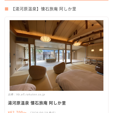
【湯河原温泉】懐石旅庵 阿しか里
出典：
hb.afl.rakuten.co.jp
湯河原温泉 懐石旅庵 阿しか里
¥
62,700
〜
（
2026/06/19
時点）