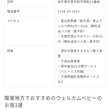
住所
岩手県花巻市鉛字西鉛23番地
電話番号
0198-25-2619
アクセス
・東北新幹線「新花巻」駅より
バスで約40分～60分（無料送
迎バス有・要予約）
・花巻空港よりタクシーで約35
分（無料送迎バス有・要予約)
特典
・滞在中使用するオムツ替え放
題
・夕食は部屋食
・貸切風呂45分間サービス
（ベビーバス完備）
・夕食時離乳食無料サービス
など
関東地方でおすすめのウェルカムベビーの
お宿3選