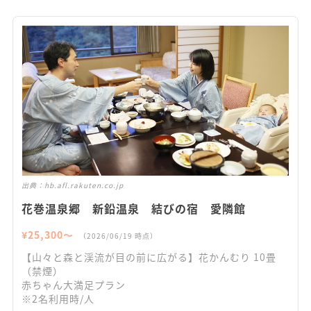
出典：
hb.afl.rakuten.co.jp
花巻温泉郷 新鉛温泉 結びの宿 愛隣館
¥
25,300
〜
（
2026/06/19
時点）
【山々と森と渓流が目の前に広がる】花かんむり 10畳
（禁煙）
赤ちゃん大満足プラン
※2名利用時/人