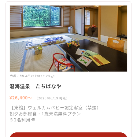
出典：
hb.afl.rakuten.co.jp
温海温泉 たちばなや
¥
26,400
〜
（
2026/06/19
時点）
【東館】ウェルカムベビー認定客室（禁煙）
朝夕お部屋食・1歳未満無料プラン
※2名利用時