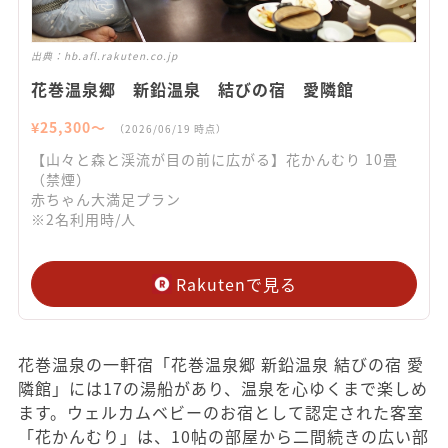
出典：
hb.afl.rakuten.co.jp
花巻温泉郷 新鉛温泉 結びの宿 愛隣館
¥
25,300
〜
（
2026/06/19
時点）
【山々と森と渓流が目の前に広がる】花かんむり 10畳
（禁煙）
赤ちゃん大満足プラン
※2名利用時/人
Rakutenで見る
花巻温泉の一軒宿「花巻温泉郷 新鉛温泉 結びの宿 愛
隣館」には17の湯船があり、温泉を心ゆくまで楽しめ
ます。ウェルカムベビーのお宿として認定された客室
「花かんむり」は、10帖の部屋から二間続きの広い部