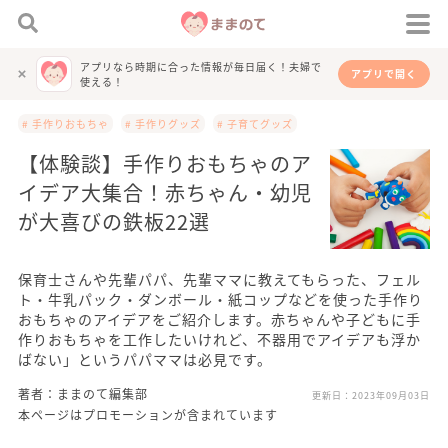
アプリなら時期に合った情報が毎日届く！夫婦で
アプリで開く
使える！
# 手作りおもちゃ
# 手作りグッズ
# 子育てグッズ
【体験談】手作りおもちゃのア
イデア大集合！赤ちゃん・幼児
が大喜びの鉄板22選
保育士さんや先輩パパ、先輩ママに教えてもらった、フェル
ト・牛乳パック・ダンボール・紙コップなどを使った手作り
おもちゃのアイデアをご紹介します。赤ちゃんや子どもに手
作りおもちゃを工作したいけれど、不器用でアイデアも浮か
ばない」というパパママは必見です。
著者：ままのて編集部
更新日：
2023年09月03日
本ページはプロモーションが含まれています