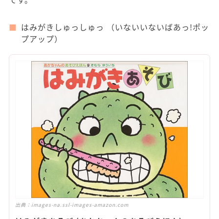
はみがきしゅっしゅっ （いないいないばあっ!ポッ
プアップ）
出典：
images-na.ssl-images-amazon.com