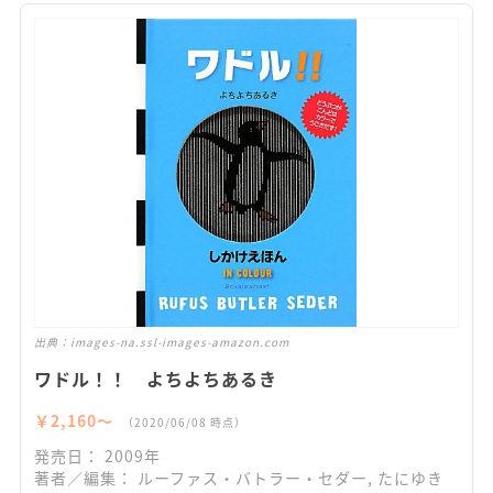
出典：
images-na.ssl-images-amazon.com
ワドル！！ よちよちあるき
￥2,160〜
（2020/06/08 時点）
発売日： 2009年
著者／編集： ルーファス・バトラー・セダー, たにゆき