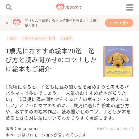
アプリなら時期に合った情報が毎日届く！夫婦で
アプリで開く
使える！
# 絵本
# 子どもの学び・教育
# 1歳児
1歳児におすすめ絵本20選！選
び方と読み聞かせのコツ！しか
け絵本もご紹介
1歳頃になると、子どもに読み聞かせを始めようと考えるパ
パやママは多いでしょう。「人気のおすすめ絵本が知りた
い」「1歳児に読み聞かせをするときのポイントを教えてほ
しい」といったママのために、1歳児に適した絵本の選び方
や、おすすめの絵本作品、読み聞かせのコツ、子どもが本を
破るときの対処法についてわかりやすく解説します。
著者：hinamama
更新日：
2023年08月25日
本ページはプロモーションが含まれています