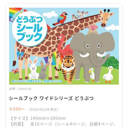
出典：
amzn.to
シールブック ワイドシリーズ どうぶつ
￥550〜
（2020/06/08 時点）
【サイズ】140mm×200mm
【内容】 全16ページ（シール4ページ、台紙4ページ、