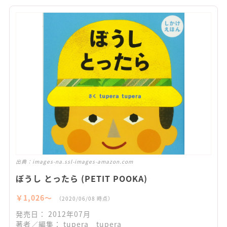
出典：
images-na.ssl-images-amazon.com
ぼうし とったら (PETIT POOKA)
￥1,026〜
（2020/06/08 時点）
発売日： 2012年07月
著者／編集： tupera tupera