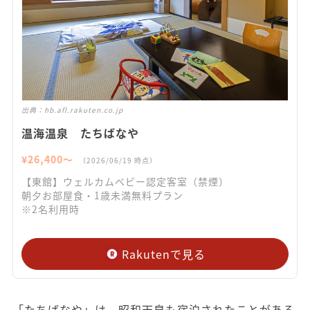
出典：
hb.afl.rakuten.co.jp
温海温泉 たちばなや
¥
26,400
〜
（
2026/06/19
時点）
【東館】ウェルカムベビー認定客室（禁煙）
朝夕お部屋食・1歳未満無料プラン
※2名利用時
Rakutenで見る
「たちばなや」は、昭和天皇も宿泊されたことがある