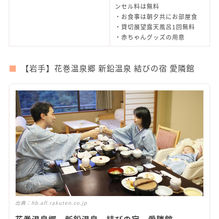
ンセル料は無料
・お食事は朝夕共にお部屋食
・貸切展望露天風呂1回無料
・赤ちゃんグッズの用意
【岩手】花巻温泉郷 新鉛温泉 結びの宿 愛隣館
出典：
hb.afl.rakuten.co.jp
花巻温泉郷 新鉛温泉 結びの宿 愛隣館