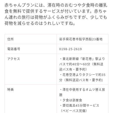
赤ちゃんプランには、滞在時のおむつや夕食時の離乳
食を無料で提供するサービスが付いています。赤ちゃ
ん連れの旅行は荷物がふくらみがちですが、少しでも
荷物を減らせるのはうれしいですね。
住所
岩手県花巻市鉛字西鉛23番地
電話番号
0198-25-2619
アクセス
・東北新幹線「新花巻」駅より
バスで約40分～60分（無料送
迎バス有・要予約）
・花巻空港よりタクシーで約35
分（無料送迎バス有・要予約)
特典
・滞在中使用するオムツ替え放
題
・夕食は部屋食
・貸切風呂45分間サービス
（ベビーバス完備）