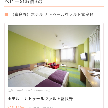
ベビーのお宿3選
【富良野】ホテル ナトゥールヴァルト富良野
出典：
hotel.travel.rakuten.co.jp
ホテル ナトゥールヴァルト富良野
¥
23,540
〜
（
2026/06/19
時点）