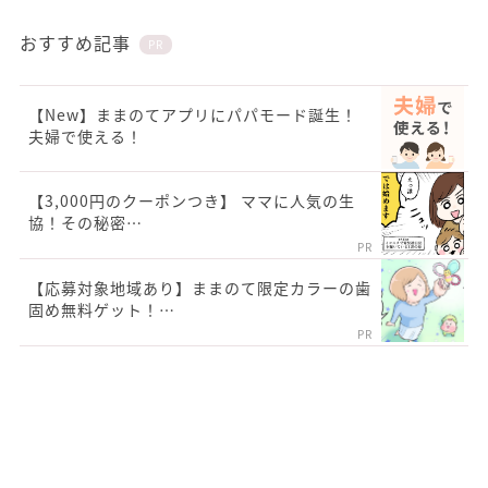
おすすめ記事
PR
【New】ままのてアプリにパパモード誕生！
夫婦で使える！
【3,000円のクーポンつき】 ママに人気の生
協！その秘密…
PR
【応募対象地域あり】ままのて限定カラーの歯
固め無料ゲット！…
PR