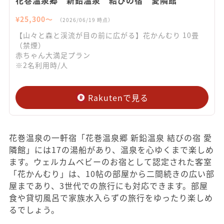
¥
25,300
〜
（
2026/06/19
時点）
【山々と森と渓流が目の前に広がる】花かんむり 10畳
（禁煙）
赤ちゃん大満足プラン
※2名利用時/人
Rakutenで見る
花巻温泉の一軒宿「花巻温泉郷 新鉛温泉 結びの宿 愛
隣館」には17の湯船があり、温泉を心ゆくまで楽しめ
ます。ウェルカムベビーのお宿として認定された客室
「花かんむり」は、10帖の部屋から二間続きの広い部
屋まであり、3世代での旅行にも対応できます。部屋
食や貸切風呂で家族水入らずの旅行をゆったり楽しめ
るでしょう。