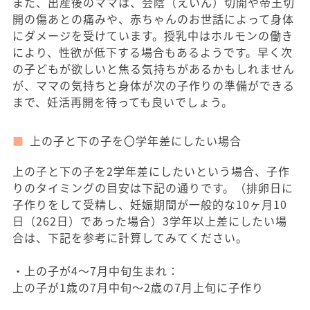
また、出産後のママは、会陰（えいん）切開や帝王切
開の傷あとの痛みや、赤ちゃんのお世話によって身体
にダメージを受けています。授乳中はホルモンの働き
により、性欲が低下する場合もあるようです。早く次
の子どもが欲しいと焦る気持ちがあるかもしれません
が、ママの気持ちと身体が次の子作りの準備ができる
まで、妊活再開を待っても良いでしょう。
上の子と下の子を〇学年差にしたい場合
上の子と下の子を2学年差にしたいという場合、子作
りのタイミングの目安は下記の通りです。（排卵日に
子作りをして受精し、妊娠期間が一般的な10ヶ月10
日（262日）であった場合）3学年以上差にしたい場
合は、下記を参考に計算してみてください。
・上の子が4～7月中旬生まれ：
上の子が1歳の7月中旬～2歳の7月上旬に子作り