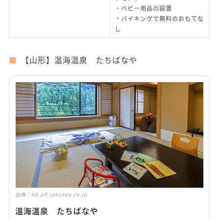
・ベビー用品の設置
・バイキングで無料のおもてな
し
【山形】温海温泉 たちばなや
出典：
hb.afl.rakuten.co.jp
温海温泉 たちばなや