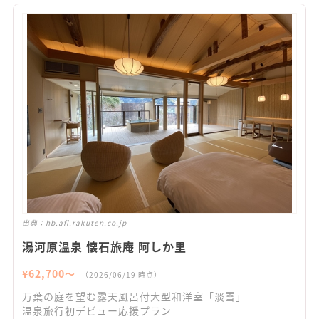
出典：
hb.afl.rakuten.co.jp
湯河原温泉 懐石旅庵 阿しか里
¥
62,700
〜
（
2026/06/19
時点）
万葉の庭を望む露天風呂付大型和洋室「淡雪」
温泉旅行初デビュー応援プラン