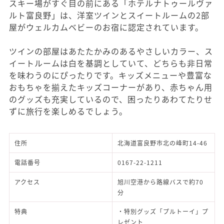
スキー場がすぐ目の前にある「ホテルナトゥールヴァ
ルト富良野」は、洋室ツインとスイートルームの2部
屋がウェルカムベビーのお宿に認定されています。
ツインの部屋はあたたかみのあるやさしいカラー、ス
イートルームは白を基調としていて、どちらも非日常
を味わうのにぴったりです。キッズメニューや豊富な
おもちゃを揃えたキッズコーナーがあり、赤ちゃん用
のグッズも充実しているので、困ったりあわてたりせ
ずに旅行を楽しめるでしょう。
住所
北海道富良野市北の峰町14-46
電話番号
0167-22-1211
アクセス
旭川空港から路線バスで約70
分
特典
・特別グッズ「プルトーイ」プ
レゼント