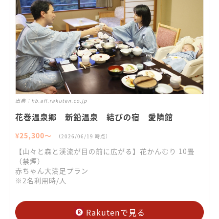
出典：
hb.afl.rakuten.co.jp
花巻温泉郷 新鉛温泉 結びの宿 愛隣館
¥
25,300
〜
（
2026/06/19
時点）
【山々と森と渓流が目の前に広がる】花かんむり 10畳
（禁煙）
赤ちゃん大満足プラン
※2名利用時/人
Rakutenで見る