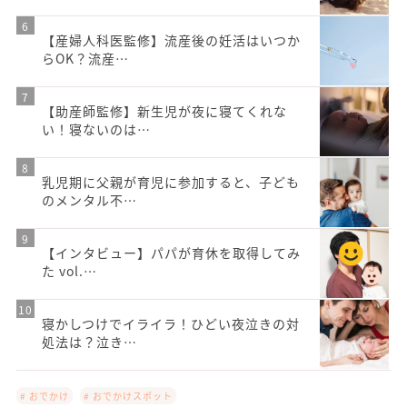
【産婦人科医監修】流産後の妊活はいつか
らOK？流産…
【助産師監修】新生児が夜に寝てくれな
い！寝ないのは…
乳児期に⽗親が育児に参加すると、子ども
のメンタル不…
【インタビュー】パパが育休を取得してみ
た vol.…
寝かしつけでイライラ！ひどい夜泣きの対
処法は？泣き…
# おでかけ
# おでかけスポット