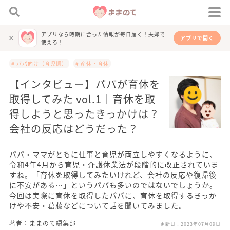
アプリなら時期に合った情報が毎日届く！夫婦で
アプリで開く
使える！
# パパ向け（育児期）
# 産休・育休
【インタビュー】パパが育休を
取得してみた vol.1｜育休を取
得しようと思ったきっかけは？
会社の反応はどうだった？
パパ・ママがともに仕事と育児が両立しやすくなるように、
令和4年4月から育児・介護休業法が段階的に改正されていま
すね。「育休を取得してみたいけれど、会社の反応や復帰後
に不安がある…」というパパも多いのではないでしょうか。
今回は実際に育休を取得したパパに、育休を取得するきっか
けや不安・葛藤などについて話を聞いてみました。
著者：ままのて編集部
更新日：
2023年07月09日