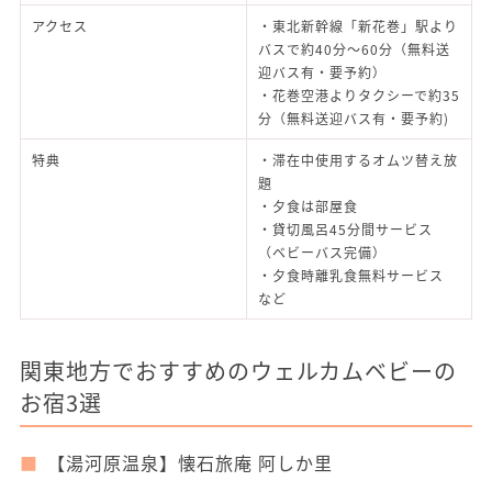
アクセス
・東北新幹線「新花巻」駅より
バスで約40分～60分（無料送
迎バス有・要予約）
・花巻空港よりタクシーで約35
分（無料送迎バス有・要予約)
特典
・滞在中使用するオムツ替え放
題
・夕食は部屋食
・貸切風呂45分間サービス
（ベビーバス完備）
・夕食時離乳食無料サービス
など
関東地方でおすすめのウェルカムベビーの
お宿3選
【湯河原温泉】懐石旅庵 阿しか里