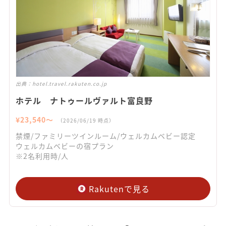
出典：
hotel.travel.rakuten.co.jp
ホテル ナトゥールヴァルト富良野
¥
23,540
〜
（
2026/06/19
時点）
禁煙/ファミリーツインルーム/ウェルカムベビー認定
ウェルカムベビーの宿プラン
※2名利用時/人
Rakutenで見る