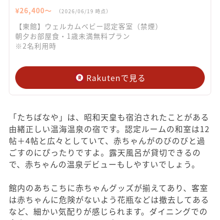
¥
26,400
〜
（
2026/06/19
時点）
【東館】ウェルカムベビー認定客室（禁煙）
朝夕お部屋食・1歳未満無料プラン
※2名利用時
Rakutenで見る
「たちばなや」は、昭和天皇も宿泊されたことがある
由緒正しい温海温泉の宿です。認定ルームの和室は12
帖＋4帖と広々としていて、赤ちゃんがのびのびと過
ごすのにぴったりですよ。露天風呂が貸切できるの
で、赤ちゃんの温泉デビューもしやすいでしょう。
館内のあちこちに赤ちゃんグッズが揃えてあり、客室
は赤ちゃんに危険がないよう花瓶などは撤去してある
など、細かい気配りが感じられます。ダイニングでの