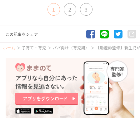
1
2
3
この記事をシェア！
ホーム
子育て・育児
パパ向け（育児期）
【助産師監修】新生児