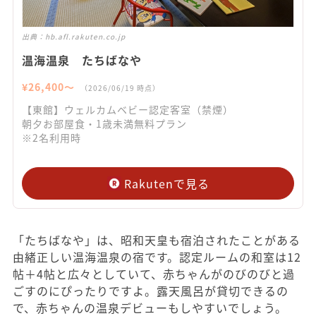
出典：
hb.afl.rakuten.co.jp
温海温泉 たちばなや
¥
26,400
〜
（
2026/06/19
時点）
【東館】ウェルカムベビー認定客室（禁煙）
朝夕お部屋食・1歳未満無料プラン
※2名利用時
Rakutenで見る
「たちばなや」は、昭和天皇も宿泊されたことがある
由緒正しい温海温泉の宿です。認定ルームの和室は12
帖＋4帖と広々としていて、赤ちゃんがのびのびと過
ごすのにぴったりですよ。露天風呂が貸切できるの
で、赤ちゃんの温泉デビューもしやすいでしょう。