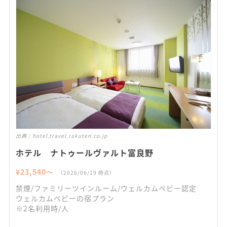
出典：
hotel.travel.rakuten.co.jp
ホテル ナトゥールヴァルト富良野
¥
23,540
〜
（
2026/06/19
時点）
禁煙/ファミリーツインルーム/ウェルカムベビー認定
ウェルカムベビーの宿プラン
※2名利用時/人