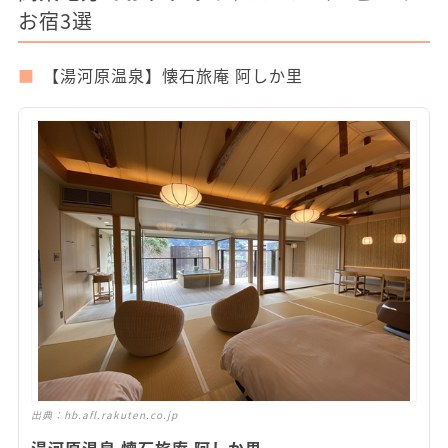
お宿3選
【湯河原温泉】懐石旅庵 阿しか里
出典：
hb.afl.rakuten.co.jp
湯河原温泉 懐石旅庵 阿しか里