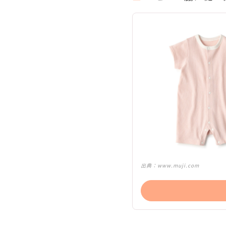
出典：
www.muji.com