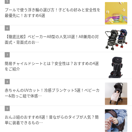
5
プールで使う浮き輪の選び方！子どもの好みと安全性を
最優先に！おすすめ6選
6
【徹底比較】ベビーカーAB型の人気10選！AB兼用の対
面式・背面式のお…
7
簡易チャイルドシートとは？安全性は？おすすめの4選
をご紹介
8
赤ちゃんのUVカット！冷感ブランケット5選！ベビーカ
ー&抱っこ紐で体感…
9
おんぶ紐のおすすめ8選！昔ながらのタイプが人気？簡
単に装着できるもの…