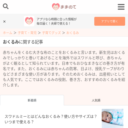
アプリなら時期に合った情報が
✕
アプリで開く
毎日届く！夫婦で使える！
ホーム
＞
子育て・育児
＞
子育てグッズ
＞
おくるみ
おくるみ
に関する記事
赤ちゃんをくるむ大きな布のことをおくるみと言います。新生児はおくる
みでしっかりと巻いてあげることを海外ではスワドルと呼び、赤ちゃん
がよく眠るとして知られています。日本でもおひなまきなどの巻き方が有
名です。また、おくるみには赤ちゃんの防寒、日よけ、授乳ケープがわり
などさまざまな使い方があります。そのためおくるみは、出産祝いとして
も人気です。ここではおくるみの役割、巻き方、おすすめのおくるみを紹
介します。
新着順
人気順
スワドルミーとはどんなおくるみ？使い方やサイズは？
いつまで使える？