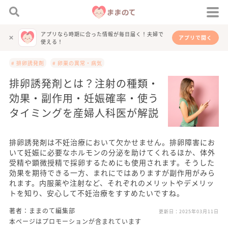
アプリなら時期に合った情報が毎日届く！夫婦で
アプリで開く
使える！
# 排卵誘発剤
# 卵巣の異常・病気
排卵誘発剤とは？注射の種類・
効果・副作用・妊娠確率・使う
タイミングを産婦人科医が解説
排卵誘発剤は不妊治療において欠かせません。排卵障害にお
いて妊娠に必要なホルモンの分泌を助けてくれるほか、体外
受精や顕微授精で採卵するためにも使用されます。そうした
効果を期待できる一方、まれにではありますが副作用がみら
れます。内服薬や注射など、それぞれのメリットやデメリッ
トを知り、安心して不妊治療をすすめたいですね。
著者：ままのて編集部
更新日：
2025年03月11日
本ページはプロモーションが含まれています