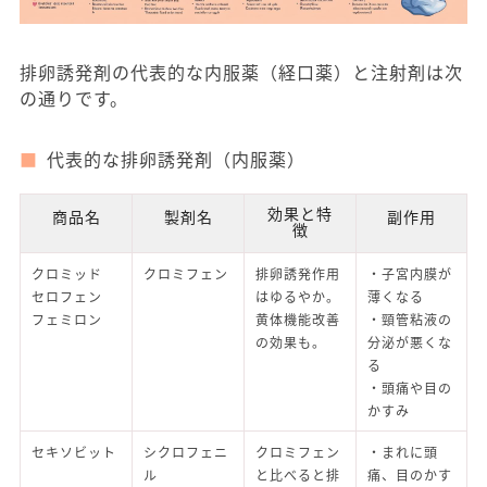
排卵誘発剤の代表的な内服薬（経口薬）と注射剤は次
の通りです。
代表的な排卵誘発剤（内服薬）
効果と特
商品名
製剤名
副作用
徴
クロミッド
クロミフェン
排卵誘発作用
・子宮内膜が
セロフェン
はゆるやか。
薄くなる
フェミロン
黄体機能改善
・頸管粘液の
の効果も。
分泌が悪くな
る
・頭痛や目の
かすみ
セキソビット
シクロフェニ
クロミフェン
・まれに頭
ル
と比べると排
痛、目のかす