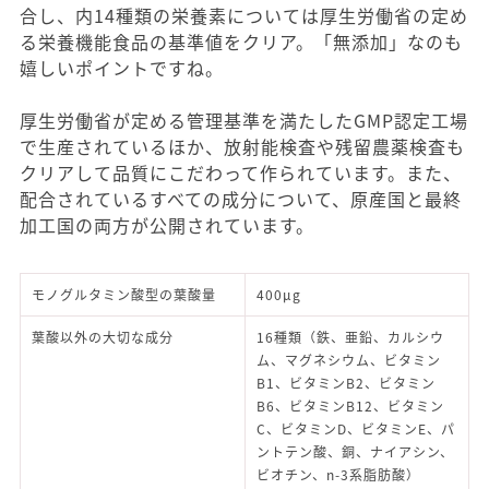
合し、内14種類の栄養素については厚生労働省の定め
る栄養機能食品の基準値をクリア。「無添加」なのも
嬉しいポイントですね。
厚生労働省が定める管理基準を満たしたGMP認定工場
で生産されているほか、放射能検査や残留農薬検査も
クリアして品質にこだわって作られています。また、
配合されているすべての成分について、原産国と最終
加工国の両方が公開されています。
モノグルタミン酸型の葉酸量
400μg
葉酸以外の大切な成分
16種類（鉄、亜鉛、カルシウ
ム、マグネシウム、ビタミン
B1、ビタミンB2、ビタミン
B6、ビタミンB12、ビタミン
C、ビタミンD、ビタミンE、パ
ントテン酸、銅、ナイアシン、
ビオチン、n-3系脂肪酸）