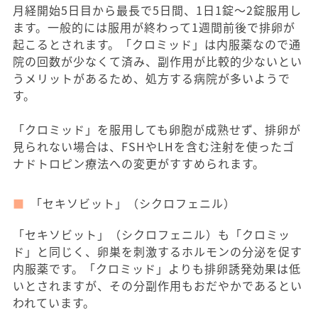
月経開始5日目から最長で5日間、1日1錠～2錠服用し
ます。一般的には服用が終わって1週間前後で排卵が
起こるとされます。「クロミッド」は内服薬なので通
院の回数が少なくて済み、副作用が比較的少ないとい
うメリットがあるため、処方する病院が多いようで
す。
「クロミッド」を服用しても卵胞が成熟せず、排卵が
見られない場合は、FSHやLHを含む注射を使ったゴ
ナドトロピン療法への変更がすすめられます。
「セキソビット」（シクロフェニル）
「セキソビット」（シクロフェニル）も「クロミッ
ド」と同じく、卵巣を刺激するホルモンの分泌を促す
内服薬です。「クロミッド」よりも排卵誘発効果は低
いとされますが、その分副作用もおだやかであるとい
われています。