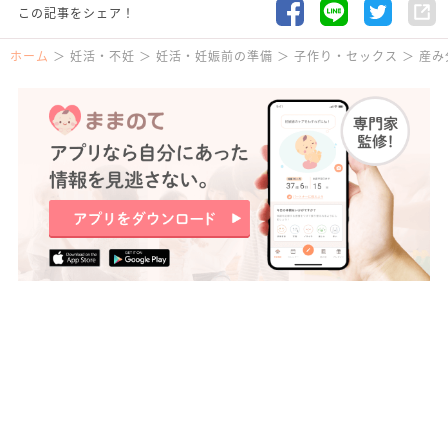
この記事をシェア！
ホーム
妊活・不妊
妊活・妊娠前の準備
子作り・セックス
産み