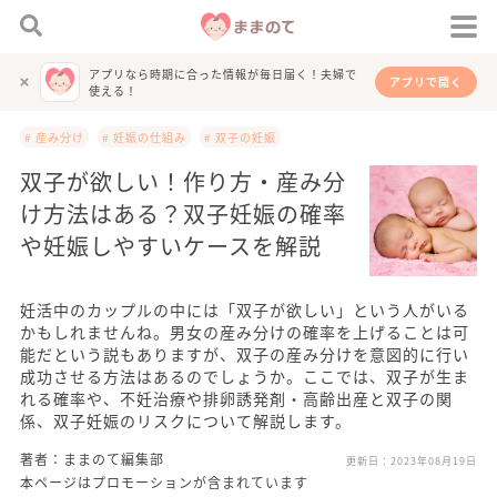
アプリなら時期に合った情報が毎日届く！夫婦で
アプリで開く
使える！
# 産み分け
# 妊娠の仕組み
# 双子の妊娠
双子が欲しい！作り方・産み分
け方法はある？双子妊娠の確率
や妊娠しやすいケースを解説
妊活中のカップルの中には「双子が欲しい」という人がいる
かもしれませんね。男女の産み分けの確率を上げることは可
能だという説もありますが、双子の産み分けを意図的に行い
成功させる方法はあるのでしょうか。ここでは、双子が生ま
れる確率や、不妊治療や排卵誘発剤・高齢出産と双子の関
係、双子妊娠のリスクについて解説します。
著者：ままのて編集部
更新日：
2023年08月19日
本ページはプロモーションが含まれています