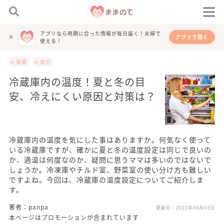
アプリなら時期に合った情報が毎日届く！夫婦で
アプリで開く
使える！
# 家事
# 家計
冷蔵庫内の温度！夏と冬の目
安、冷えにくい原因と対策は？
冷蔵庫内の温度を気にした事はありますか。何気なく使って
いる冷蔵庫ですが、確かに夏と冬の温度設定は同じで良いの
か、適温は何度なのか、疑問に思うママは多いのではないで
しょうか。冷凍庫やチルド室、野菜室の使い分け方も難しい
ですよね。今回は、冷蔵庫の温度設定についてご紹介しま
す。
著者：panpa
更新日：
2023年08月03日
本ページはプロモーションが含まれています