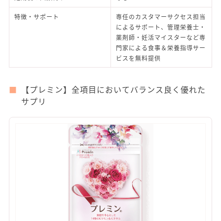
葉酸以外の大切な成分
（鉄、亜鉛、カルシウム、ビタ
ミンD、ビタミンA、ビタミン
B1、ビタミンB2、ビタミン
B6、ビタミンB12、ビタミン
C、ビタミンD、ビタミンE）、
乳酸菌2種類、美容成分5種
類、野菜23種類
GMP認定工場
○
通常販売価格
5,980円（1日199円）
定期便の回数縛り
なし
特徴・サポート
専任のカスタマーサクセス担当
によるサポート、管理栄養士・
薬剤師・妊活マイスターなど専
門家による食事＆栄養指導サー
ビスを無料提供
【プレミン】全項目においてバランス良く優れた