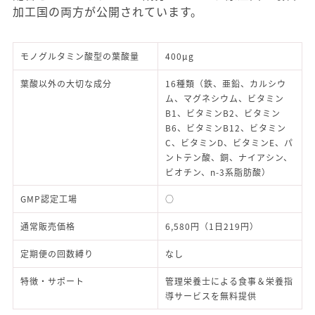
メルミーの魅力は、産婦人科医と管理栄養士によるダ
ブル監修を受けていることです。葉酸のほか鉄やカル
シウムなど、妊娠中に特に重要な17種類の栄養素を配
合し、内14種類の栄養素については厚生労働省の定め
る栄養機能食品の基準値をクリア。「無添加」なのも
嬉しいポイントですね。
厚生労働省が定める管理基準を満たしたGMP認定工場
で生産されているほか、放射能検査や残留農薬検査も
クリアして品質にこだわって作られています。また、
配合されているすべての成分について、原産国と最終
加工国の両方が公開されています。
モノグルタミン酸型の葉酸量
400μg
葉酸以外の大切な成分
16種類（鉄、亜鉛、カルシウ
ム、マグネシウム、ビタミン
B1、ビタミンB2、ビタミン
B6、ビタミンB12、ビタミン