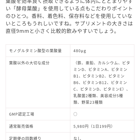
妊活中～妊娠3ヶ月の女性は葉酸の積極的な摂取が望
ましいとされています。厚生労働省は妊娠可能性のあ
る女性に対し、食事からの摂取に加えて1日400μgの
葉酸を摂取することを推奨しています。 ベルタ葉酸か
らは480μgの葉酸を手軽に摂取できるほか、鉄分やカ
ルシウム、ビタミン、ミネラルなどが摂取でき、妊娠
中の健康維持に役立ちますよ。
葉酸を効率良く摂取できるように体内にとどまりやす
い「酵母葉酸」を使用している点もこだわりポイント
のひとつ。香料、着色料、保存料などを使用していな
いところもうれしいですね。サプリメントの大きさは
直径9mmと小さく比較的飲みやすいでしょう。
モノグルタミン酸型の葉酸量
480μg