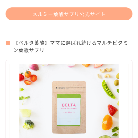
C、ビタミンD、ビタミンE、パ
ントテン酸、銅、ナイアシン、
ビオチン、n-3系脂肪酸）
GMP認定工場
○
通常販売価格
6,580円（1日219円）
定期便の回数縛り
なし
特徴・サポート
管理栄養士による食事＆栄養指
導サービスを無料提供
メルミー葉酸サプリ公式サイト
【ベルタ葉酸】ママに選ばれ続けるマルチビタミ
ン葉酸サプリ