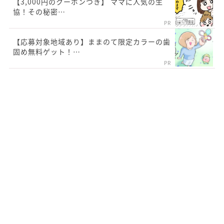
【3,000円のクーポンつき】 ママに人気の生
協！その秘密…
PR
【応募対象地域あり】ままのて限定カラーの歯
固め無料ゲット！…
PR