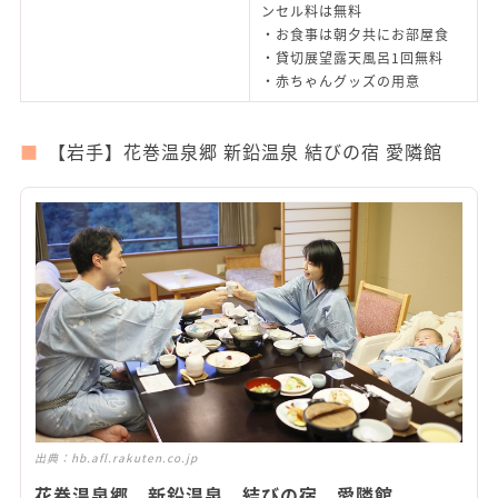
ンセル料は無料
・お食事は朝夕共にお部屋食
・貸切展望露天風呂1回無料
・赤ちゃんグッズの用意
【岩手】花巻温泉郷 新鉛温泉 結びの宿 愛隣館
出典：
hb.afl.rakuten.co.jp
花巻温泉郷 新鉛温泉 結びの宿 愛隣館