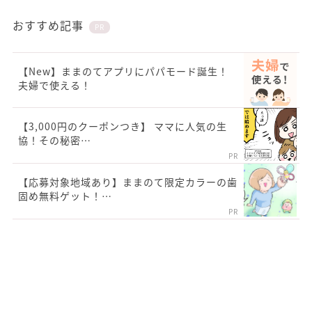
おすすめ記事
PR
【New】ままのてアプリにパパモード誕生！
夫婦で使える！
【3,000円のクーポンつき】 ママに人気の生
協！その秘密…
PR
【応募対象地域あり】ままのて限定カラーの歯
固め無料ゲット！…
PR