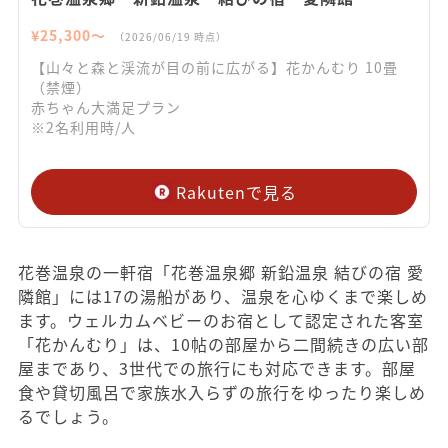
¥
25,300
〜
（
2026/06/19
時点）
【山々と森と渓流が目の前に広がる】花かんむり 10畳
（禁煙）
赤ちゃん大満足プラン
※2名利用時/人
Rakutenで見る
花巻温泉の一軒宿「花巻温泉郷 新鉛温泉 結びの宿 愛
隣館」には17の湯船があり、温泉を心ゆくまで楽しめ
ます。ウェルカムベビーのお宿として認定された客室
「花かんむり」は、10帖の部屋から二間続きの広い部
屋まであり、3世代での旅行にも対応できます。部屋
食や貸切風呂で家族水入らずの旅行をゆったり楽しめ
るでしょう。