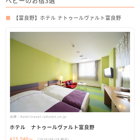
ベビーのお宿3選
【富良野】ホテル ナトゥールヴァルト富良野
出典：
hotel.travel.rakuten.co.jp
ホテル ナトゥールヴァルト富良野
¥
23,540
〜
（
2026/06/19
時点）