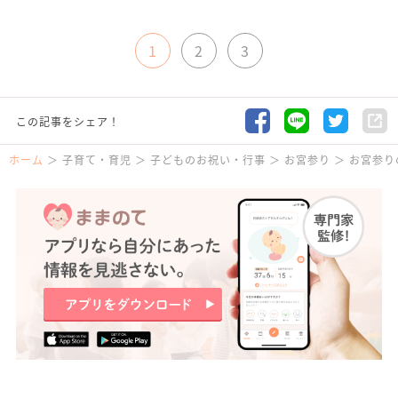
1
2
3
この記事をシェア！
ホーム
子育て・育児
子どものお祝い・行事
お宮参り
お宮参り