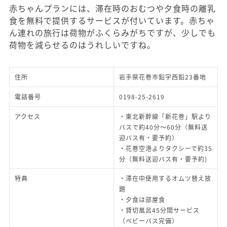
赤ちゃんプランには、滞在時のおむつや夕食時の離乳
食を無料で提供するサービスが付いています。赤ちゃ
ん連れの旅行は荷物がふくらみがちですが、少しでも
荷物を減らせるのはうれしいですね。
住所
岩手県花巻市鉛字西鉛23番地
電話番号
0198-25-2619
アクセス
・東北新幹線「新花巻」駅より
バスで約40分～60分（無料送
迎バス有・要予約）
・花巻空港よりタクシーで約35
分（無料送迎バス有・要予約)
特典
・滞在中使用するオムツ替え放
題
・夕食は部屋食
・貸切風呂45分間サービス
（ベビーバス完備）