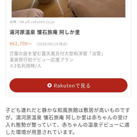
出典：
hb.afl.rakuten.co.jp
湯河原温泉 懐石旅庵 阿しか里
¥
62,700
〜
（
2026/06/19
時点）
万葉の庭を望む露天風呂付大型和洋室「淡雪」
温泉旅行初デビュー応援プラン
※2名利用時/人
Rakutenで見る
子ども連れだと静かな和風旅館は敷居が高いものです
が、湯河原温泉 懐石旅庵 阿しか里は赤ちゃんの受け
入れ態勢が整っていて、赤ちゃんの温泉デビューに適
した環境が用意されています。