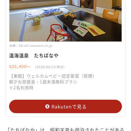
出典：
hb.afl.rakuten.co.jp
温海温泉 たちばなや
¥
26,400
〜
（
2026/06/19
時点）
【東館】ウェルカムベビー認定客室（禁煙）
朝夕お部屋食・1歳未満無料プラン
※2名利用時
Rakutenで見る
「たちばなや」は、昭和天皇も宿泊されたことがある