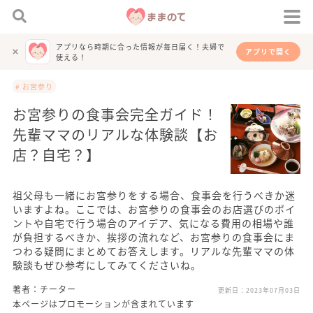
アプリなら時期に合った情報が毎日届く！夫婦で
アプリで開く
使える！
# お宮参り
お宮参りの食事会完全ガイド！
先輩ママのリアルな体験談【お
店？自宅？】
祖父母も一緒にお宮参りをする場合、食事会を行うべきか迷
いますよね。ここでは、お宮参りの食事会のお店選びのポイ
ントや自宅で行う場合のアイデア、気になる費用の相場や誰
が負担するべきか、挨拶の流れなど、お宮参りの食事会にま
つわる疑問にまとめてお答えします。リアルな先輩ママの体
験談もぜひ参考にしてみてくださいね。
著者：チーター
更新日：
2023年07月03日
本ページはプロモーションが含まれています