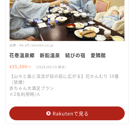
出典：
hb.afl.rakuten.co.jp
花巻温泉郷 新鉛温泉 結びの宿 愛隣館
¥
25,300
〜
（
2026/06/19
時点）
【山々と森と渓流が目の前に広がる】花かんむり 10畳
（禁煙）
赤ちゃん大満足プラン
※2名利用時/人
Rakutenで見る