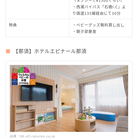
（タクシーで¥1300くらい）
・西湘バイパス「石橋I.C」よ
り国道135線経由にて30分
特典
・ベビーグッズ無料貸し出し
・朝夕部屋食
【那須】ホテルエピナール那須
出典：
hb.afl.rakuten.co.jp