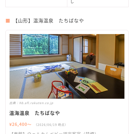
し
【山形】温海温泉 たちばなや
出典：
hb.afl.rakuten.co.jp
温海温泉 たちばなや
¥
26,400
〜
（
2026/06/19
時点）
【東館】ウェルカムベビー認定客室（禁煙）