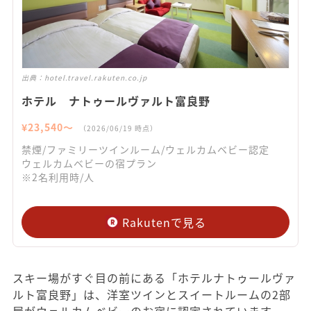
出典：
hotel.travel.rakuten.co.jp
ホテル ナトゥールヴァルト富良野
¥
23,540
〜
（
2026/06/19
時点）
禁煙/ファミリーツインルーム/ウェルカムベビー認定
ウェルカムベビーの宿プラン
※2名利用時/人
Rakutenで見る
スキー場がすぐ目の前にある「ホテルナトゥールヴァ
ルト富良野」は、洋室ツインとスイートルームの2部
屋がウェルカムベビーのお宿に認定されています。