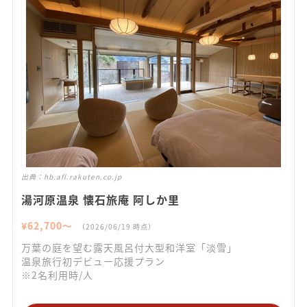
出典：
hb.afl.rakuten.co.jp
湯河原温泉 懐石旅庵 阿しか里
¥
62,700
〜
（
2026/06/19
時点）
万葉の庭を望む露天風呂付大型和洋室「淡雪」
温泉旅行初デビュー応援プラン
※2名利用時/人