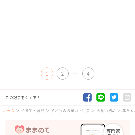
1
2
…
4
この記事をシェア！
ホーム
子育て・育児
子どものお祝い・行事
お食い初め
赤ちゃ