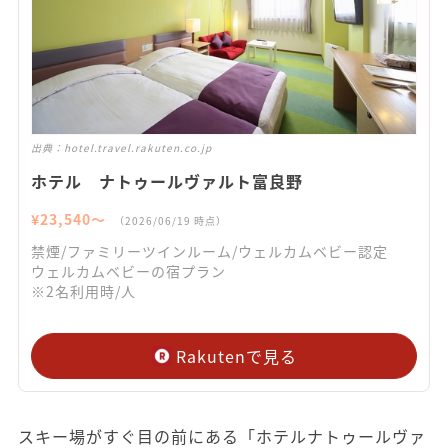
出典：
hotel.travel.rakuten.co.jp
ホテル ナトゥールヴァルト富良野
¥
23,540
〜
（
2026/06/19
時点）
禁煙/ファミリーツインルーム/ウェルカムベビー認定
ウェルカムベビーの宿プラン
※2名利用時/人
Rakutenで見る
スキー場がすぐ目の前にある「ホテルナトゥールヴァ