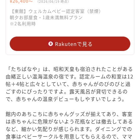
¥
26,400
〜
（
2026/06/19
時点）
【東館】ウェルカムベビー認定客室（禁煙）
朝夕お部屋食・1歳未満無料プラン
※2名利用時
Rakutenで見る
「たちばなや」は、昭和天皇も宿泊されたことがある
由緒正しい温海温泉の宿です。認定ルームの和室は12
帖＋4帖と広々としていて、赤ちゃんがのびのびと過
ごすのにぴったりですよ。露天風呂が貸切できるの
で、赤ちゃんの温泉デビューもしやすいでしょう。
館内のあちこちに赤ちゃんグッズが揃えてあり、客室
は赤ちゃんに危険がないよう花瓶などは撤去してある
など、細かい気配りが感じられます。ダイニングでの
食事はベビーサークルを用意してもらえるので、ママ