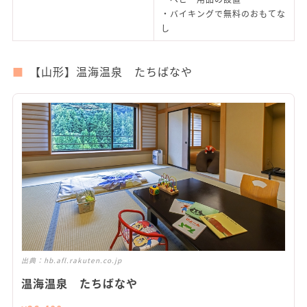
・バイキングで無料のおもてな
し
【山形】温海温泉 たちばなや
出典：
hb.afl.rakuten.co.jp
温海温泉 たちばなや