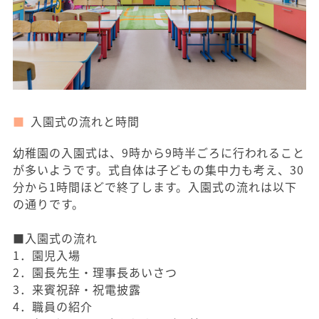
入園式の流れと時間
幼稚園の入園式は、9時から9時半ごろに行われること
が多いようです。式自体は子どもの集中力も考え、30
分から1時間ほどで終了します。入園式の流れは以下
の通りです。
■入園式の流れ
1．園児入場
2．園長先生・理事長あいさつ
3．来賓祝辞・祝電披露
4．職員の紹介