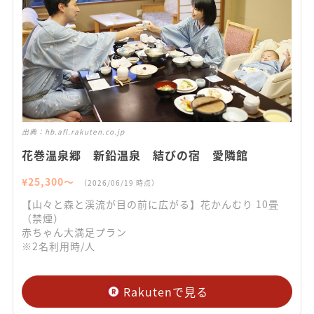
出典：
hb.afl.rakuten.co.jp
花巻温泉郷 新鉛温泉 結びの宿 愛隣館
¥
25,300
〜
（
2026/06/19
時点）
【山々と森と渓流が目の前に広がる】花かんむり 10畳
（禁煙）
赤ちゃん大満足プラン
※2名利用時/人
Rakutenで見る