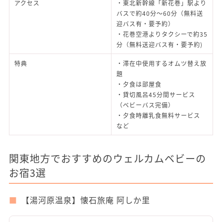
アクセス
・東北新幹線「新花巻」駅より
バスで約40分～60分（無料送
迎バス有・要予約）
・花巻空港よりタクシーで約35
分（無料送迎バス有・要予約)
特典
・滞在中使用するオムツ替え放
題
・夕食は部屋食
・貸切風呂45分間サービス
（ベビーバス完備）
・夕食時離乳食無料サービス
など
関東地方でおすすめのウェルカムベビーの
お宿3選
【湯河原温泉】懐石旅庵 阿しか里