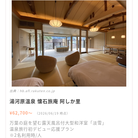
出典：
hb.afl.rakuten.co.jp
湯河原温泉 懐石旅庵 阿しか里
¥
62,700
〜
（
2026/06/19
時点）
万葉の庭を望む露天風呂付大型和洋室「淡雪」
温泉旅行初デビュー応援プラン
※2名利用時/人