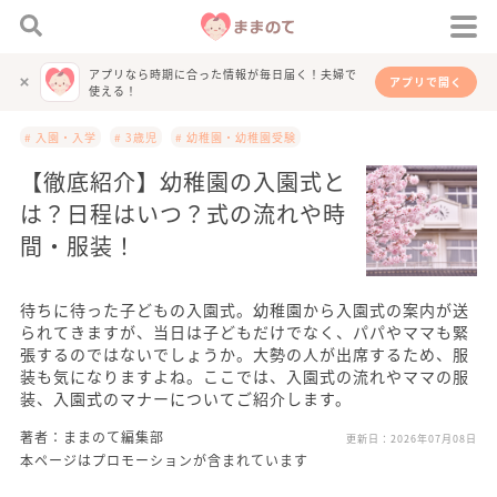
アプリなら時期に合った情報が毎日届く！夫婦で
アプリで開く
使える！
# 入園・入学
# 3歳児
# 幼稚園・幼稚園受験
【徹底紹介】幼稚園の入園式と
は？日程はいつ？式の流れや時
間・服装！
待ちに待った子どもの入園式。幼稚園から入園式の案内が送
られてきますが、当日は子どもだけでなく、パパやママも緊
張するのではないでしょうか。大勢の人が出席するため、服
装も気になりますよね。ここでは、入園式の流れやママの服
装、入園式のマナーについてご紹介します。
著者：ままのて編集部
更新日：
2026年07月08日
本ページはプロモーションが含まれています