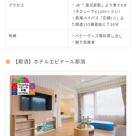
アクセス
・JR「 湯河原駅」より車で8分
（タクシーで¥1300くらい）
・西湘バイパス「石橋I.C」よ
り国道135線経由にて30分
特典
・ベビーグッズ無料貸し出し
・朝夕部屋食
【那須】ホテルエピナール那須