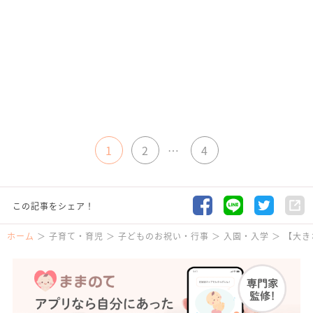
1
2
…
4
この記事をシェア！
ホーム
子育て・育児
子どものお祝い・行事
入園・入学
【大き