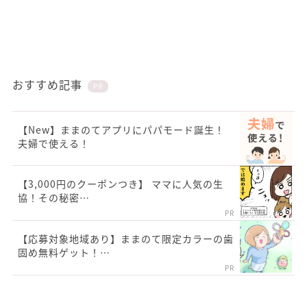
おすすめ記事
PR
【New】ままのてアプリにパパモード誕生！
夫婦で使える！
【3,000円のクーポンつき】 ママに人気の生
協！その秘密…
PR
【応募対象地域あり】ままのて限定カラーの歯
固め無料ゲット！…
PR