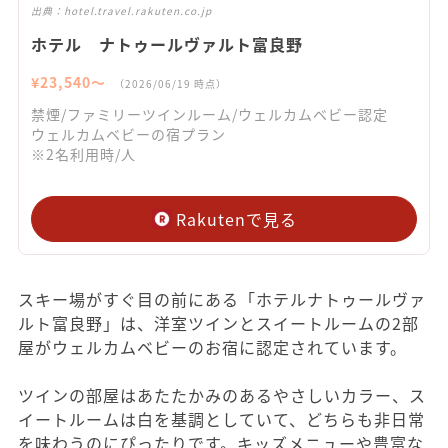
出典：
hotel.travel.rakuten.co.jp
ホテル ナトゥールヴァルト富良野
¥
23,540
〜
（
2026/06/19
時点）
禁煙/ファミリーツインルーム/ウェルカムベビー認定
ウェルカムベビーの宿プラン
※2名利用時/人
Rakutenで見る
スキー場がすぐ目の前にある「ホテルナトゥールヴァ
ルト富良野」は、洋室ツインとスイートルームの2部
屋がウェルカムベビーのお宿に認定されています。
ツインの部屋はあたたかみのあるやさしいカラー、ス
イートルームは白を基調としていて、どちらも非日常
を味わうのにぴったりです。キッズメニューや豊富な