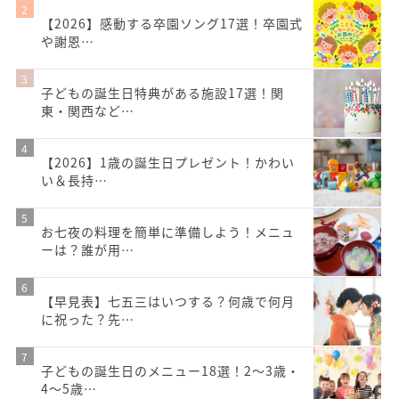
【2026】感動する卒園ソング17選！卒園式
や謝恩…
子どもの誕生日特典がある施設17選！関
東・関西など…
【2026】1歳の誕生日プレゼント！かわい
い＆長持…
お七夜の料理を簡単に準備しよう！メニュ
ーは？誰が用…
【早見表】七五三はいつする？何歳で何月
に祝った？先…
子どもの誕生日のメニュー18選！2～3歳・
4～5歳…