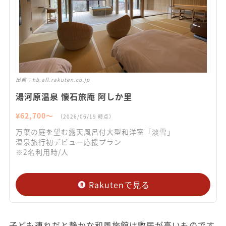
出典：
hb.afl.rakuten.co.jp
湯河原温泉 懐石旅庵 阿しか里
¥
62,700
〜
（
2026/06/19
時点）
万葉の庭を望む露天風呂付大型和洋室「淡雪」
温泉旅行初デビュー応援プラン
※2名利用時/人
Rakutenで見る
子ども連れだと静かな和風旅館は敷居が高いものです