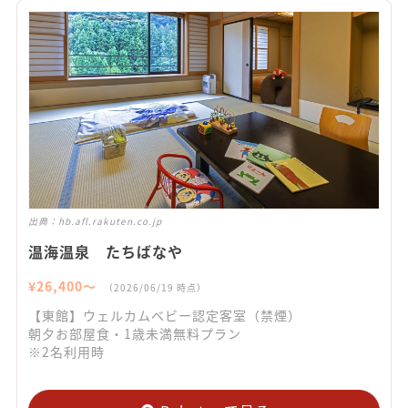
出典：
hb.afl.rakuten.co.jp
温海温泉 たちばなや
¥
26,400
〜
（
2026/06/19
時点）
【東館】ウェルカムベビー認定客室（禁煙）
朝夕お部屋食・1歳未満無料プラン
※2名利用時