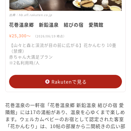
出典：
hb.afl.rakuten.co.jp
花巻温泉郷 新鉛温泉 結びの宿 愛隣館
¥
25,300
〜
（
2026/06/19
時点）
【山々と森と渓流が目の前に広がる】花かんむり 10畳
（禁煙）
赤ちゃん大満足プラン
※2名利用時/人
Rakutenで見る
花巻温泉の一軒宿「花巻温泉郷 新鉛温泉 結びの宿 愛
隣館」には17の湯船があり、温泉を心ゆくまで楽しめ
ます。ウェルカムベビーのお宿として認定された客室
「花かんむり」は、10帖の部屋から二間続きの広い部