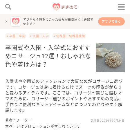
アプリなら時期に合った情報が毎日届く！夫婦で
アプリで開く
使える！
# 卒園・卒業
# 入園・入学
# 幼稚園・幼稚園受験
卒園式や入園・入学式におすす
めコサージュ12選！おしゃれな
色や着け方は？
入園式や卒園式のファッションで大事なのがコサージュ選び
です。コサージュは身に着けるだけでスーツの印象ががらり
と変わるアイテムです。ここでは、コサージュ選びに悩むマ
マのために、コサージュ選びのポイントやおすすめの商品、
手作りに便利なキットアイテムなどについてわかりやすく解
説します。
著者：チーター
更新日：
2026年02月24日
本ページはプロモーションが含まれています