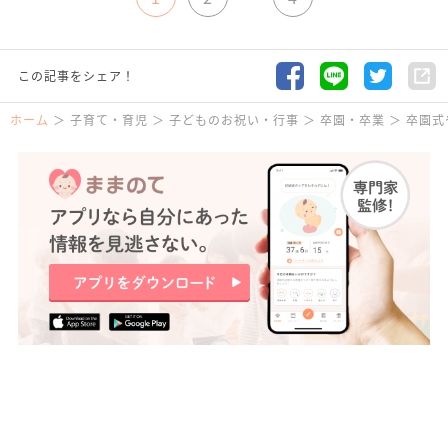
この記事をシェア！
ホーム
子育て・育児
子どものお祝い・行事
卒園・卒業
卒園式