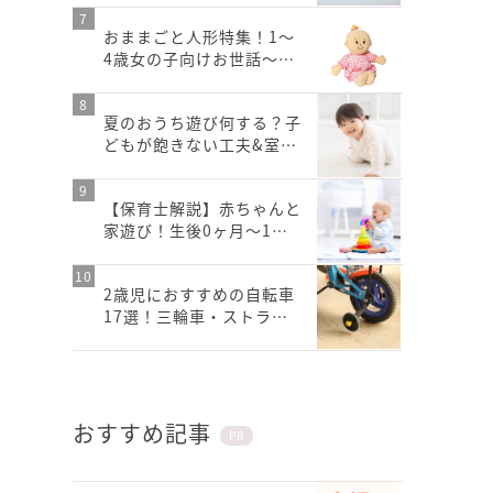
おままごと人形特集！1〜
4歳女の子向けお世話〜…
夏のおうち遊び何する？子
どもが飽きない工夫&室…
【保育士解説】赤ちゃんと
家遊び！生後0ヶ月～1…
2歳児におすすめの自転車
17選！三輪車・ストラ…
おすすめ記事
PR