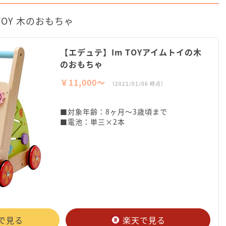
TOY 木のおもちゃ
【エデュテ】Im TOYアイムトイの木
のおもちゃ
￥11,000〜
（2021/01/06 時点）
■対象年齢：8ヶ月～3歳頃まで
■電池：単三×2本
nで見る
楽天で見る