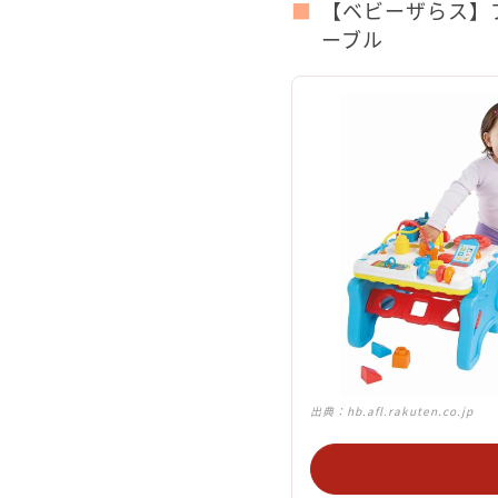
【ベビーザらス】ブ
ーブル
出典：
hb.afl.rakuten.co.jp