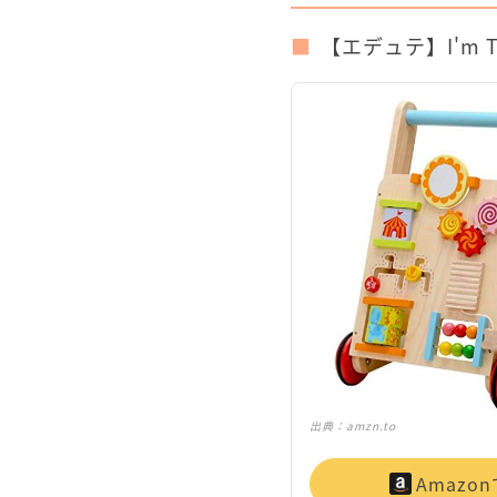
【エデュテ】I'm 
出典：
amzn.to
Amazo