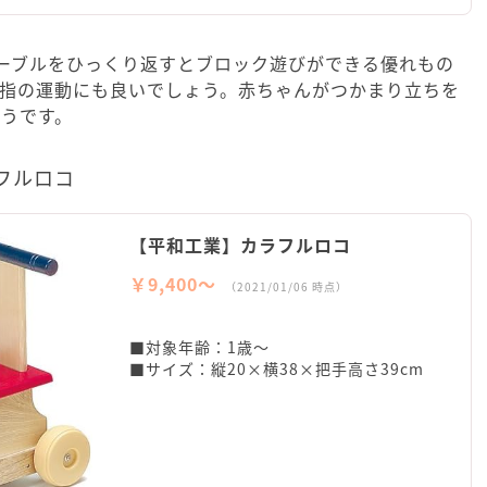
ーブルをひっくり返すとブロック遊びができる優れもの
て指の運動にも良いでしょう。赤ちゃんがつかまり立ちを
うです。
フルロコ
【平和工業】カラフルロコ
￥9,400〜
（2021/01/06 時点）
■対象年齢：1歳～
■サイズ：縦20×横38×把手高さ39cm