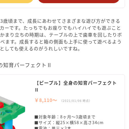
3歳頃まで、成長にあわせてさまざまな遊び方ができる
カーです。たっちでもお座りでもハイハイでも遊ぶこと
つかまり立ちの時期は、テーブルの上で歯車を回したりボ
遊べます。成長すると箱の側面も上手に使って遊べるよう
としても使えるのがうれしいですね。
の知育パーフェクトⅡ
【ピープル】全身の知育パーフェクト
Ⅱ
￥8,110〜
（2021/01/06 時点）
■対象年齢：8ヶ月～3歳頃まで
■サイズ：縦25×横58×高さ34cm
■電池：単三×2本