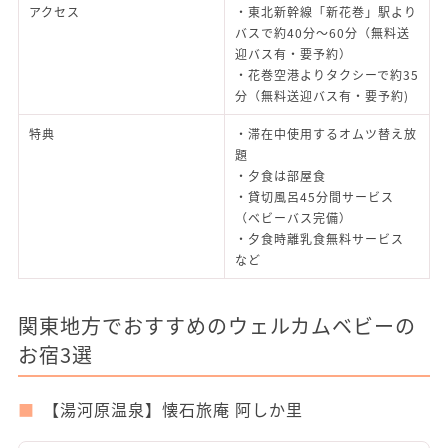
アクセス
・東北新幹線「新花巻」駅より
バスで約40分～60分（無料送
迎バス有・要予約）
・花巻空港よりタクシーで約35
分（無料送迎バス有・要予約)
特典
・滞在中使用するオムツ替え放
題
・夕食は部屋食
・貸切風呂45分間サービス
（ベビーバス完備）
・夕食時離乳食無料サービス
など
関東地方でおすすめのウェルカムベビーの
お宿3選
【湯河原温泉】懐石旅庵 阿しか里