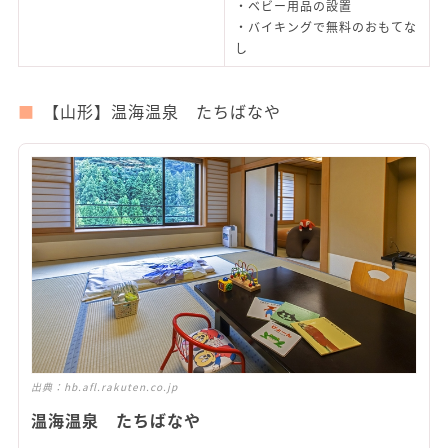
・ベビー用品の設置
・バイキングで無料のおもてな
し
【山形】温海温泉 たちばなや
出典：
hb.afl.rakuten.co.jp
温海温泉 たちばなや