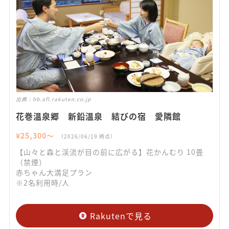
出典：
hb.afl.rakuten.co.jp
花巻温泉郷 新鉛温泉 結びの宿 愛隣館
¥
25,300
〜
（
2026/06/19
時点）
【山々と森と渓流が目の前に広がる】花かんむり 10畳
（禁煙）
赤ちゃん大満足プラン
※2名利用時/人
Rakutenで見る