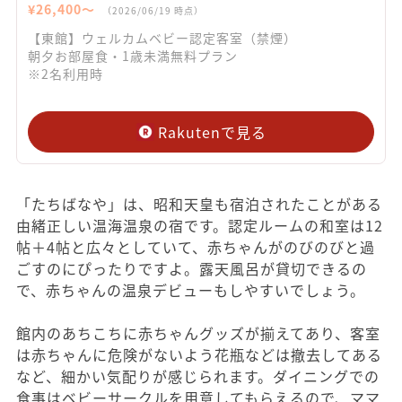
¥
26,400
〜
（
2026/06/19
時点）
【東館】ウェルカムベビー認定客室（禁煙）
朝夕お部屋食・1歳未満無料プラン
※2名利用時
Rakutenで見る
「たちばなや」は、昭和天皇も宿泊されたことがある
由緒正しい温海温泉の宿です。認定ルームの和室は12
帖＋4帖と広々としていて、赤ちゃんがのびのびと過
ごすのにぴったりですよ。露天風呂が貸切できるの
で、赤ちゃんの温泉デビューもしやすいでしょう。
館内のあちこちに赤ちゃんグッズが揃えてあり、客室
は赤ちゃんに危険がないよう花瓶などは撤去してある
など、細かい気配りが感じられます。ダイニングでの
食事はベビーサークルを用意してもらえるので、ママ