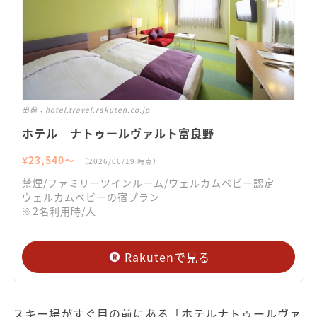
出典：
hotel.travel.rakuten.co.jp
ホテル ナトゥールヴァルト富良野
¥
23,540
〜
（
2026/06/19
時点）
禁煙/ファミリーツインルーム/ウェルカムベビー認定
ウェルカムベビーの宿プラン
※2名利用時/人
Rakutenで見る
スキー場がすぐ目の前にある「ホテルナトゥールヴァ