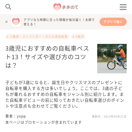
アプリなら時期に合った情報が毎日届く！夫婦で
アプリで開く
使える！
# 三輪車・ストライダー・子ども用自転車
# 3歳児
3歳児におすすめの自転車ベス
ト13！サイズや選び方のコツ
は？
子どもが3歳になると、誕生日やクリスマスのプレゼントに
自転車を購入する方は多いでしょう。ここでは、3歳の子ど
もが乗れるおすすめの自転車をジャンル別に紹介します。ま
た自転車デビューの前に知っておきたい自転車選びのポイン
トや注意点も合わせてご覧ください。
著者：yopp
更新日：
2023年09月21日
本ページはプロモーションが含まれています